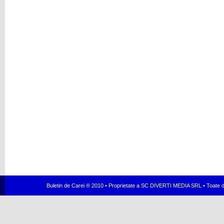
Buletin de Carei ® 2010 • Proprietate a SC DIVERTI MEDIA SRL • Toate dr