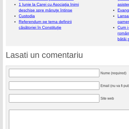
1 Iunie la Carei cu Asociaţia Inimi
asiste
deschise spre mânuţe întinse
Evang
Custodia
Lansa
Referendum pe tema definirii
oameni
căsătoriei în Constituţie
Cum i-
români
bătăi 
Lasati un comentariu
Nume (required)
Email (nu va fi pub
Site web