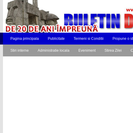
Pagina principala
Publicitate
Termeni si Conditii
Propune o st
Stiri interne
Administratie locala
Eveniment
Stirea Zilei
C