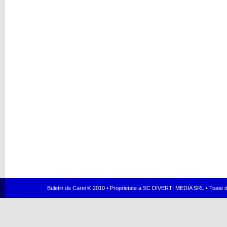
Buletin de Carei ® 2010 • Proprietate a SC DIVERTI MEDIA SRL • Toate dr