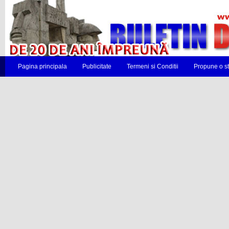
Pagina principala
Publicitate
Termeni si Conditii
Propune o st