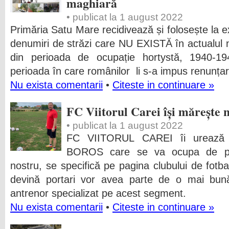
maghiară
• publicat la 1 august 2022
Primăria Satu Mare recidivează și folosește la 
denumiri de străzi care NU EXISTĂ în actualul n
din perioada de ocupație hortystă, 1940-19
perioada în care românilor li s-a impus renunțar
Nu exista comentarii
•
Citeste in continuare »
FC Viitorul Carei își mărește 
• publicat la 1 august 2022
FC VIITORUL CAREI îi urează 
BOROS care se va ocupa de pregă
nostru, se specifică pe pagina clubului de fotbal
devină portari vor avea parte de o mai bună
antrenor specializat pe acest segment.
Nu exista comentarii
•
Citeste in continuare »