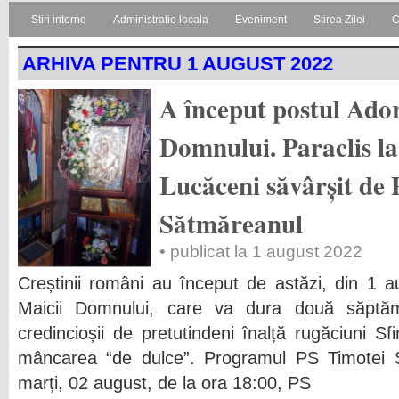
Stiri interne
Administratie locala
Eveniment
Stirea Zilei
C
ARHIVA PENTRU 1 AUGUST 2022
A început postul Ador
Domnului. Paraclis la
Lucăceni săvârșit de
Sătmăreanul
• publicat la 1 august 2022
Creștinii români au început de astăzi, din 1 a
Maicii Domnului, care va dura două săptă
credincioșii de pretutindeni înalță rugăciuni Sf
mâncarea “de dulce”. Programul PS Timotei 
marți, 02 august, de la ora 18:00, PS