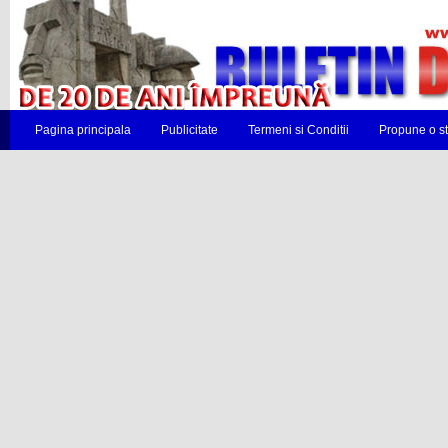
Pagina principala
Publicitate
Termeni si Conditii
Propune o st