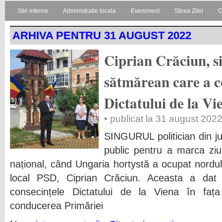
Stiri interne
Administratie locala
Eveniment
Stirea Zilei
C
ARHIVA PENTRU 31 AUGUST 2022
Ciprian Crăciun, si
sătmărean care a 
Dictatului de la Vi
• publicat la 31 august 202
SINGURUL politician din ju
public pentru a marca ziu
național, când Ungaria hortystă a ocupat nordul A
local PSD, Ciprian Crăciun. Aceasta a dat
consecințele Dictatului de la Viena în faț
conducerea Primăriei