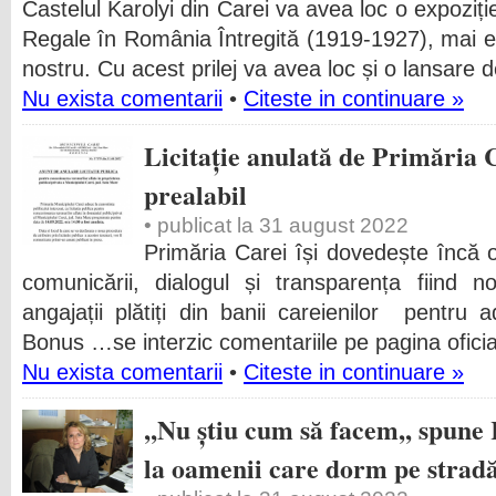
Castelul Karolyi din Carei va avea loc o expoziție
Regale în România Întregită (1919-1927), mai ex
nostru. Cu acest prilej va avea loc și o lansare 
Nu exista comentarii
•
Citeste in continuare »
Licitație anulată de Primăria 
prealabil
• publicat la 31 august 2022
Primăria Carei își dovedește încă 
comunicării, dialogul și transparența fiind n
angajații plătiți din banii careienilor pentru ad
Bonus …se interzic comentariile pe pagina oficia
Nu exista comentarii
•
Citeste in continuare »
,,Nu știu cum să facem,, spune
la oamenii care dorm pe stradă