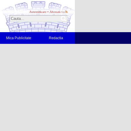
Autentificare
•
Abonati-va
Mica Publicitate
Redactia