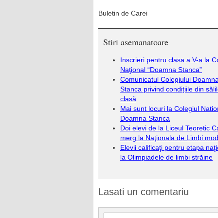
Buletin de Carei
Stiri asemanatoare
Inscrieri pentru clasa a V-a la C
Naţional “Doamna Stanca”
Comunicatul Colegiului Doamn
Stanca privind condițiile din săli
clasă
Mai sunt locuri la Colegiul Natio
Doamna Stanca
Doi elevi de la Liceul Teoretic C
merg la Naţionala de Limbi mo
Elevii calificaţi pentru etapa naţ
la Olimpiadele de limbi străine
Lasati un comentariu