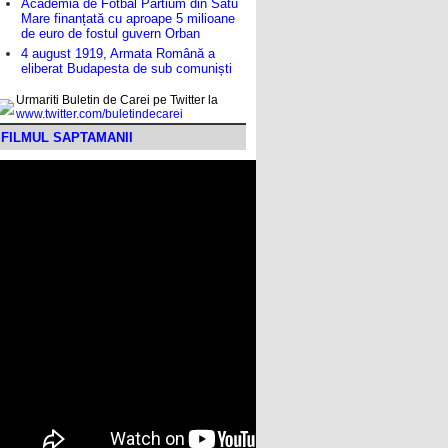
Academia de Fotbal Partium din Satu
Mare finanțată cu aproape 5 milioane
de euro de fostul guvern Orban
4 august 1919, Armata Română a
eliberat Budapesta de sub comuniști
Urmariti Buletin de Carei pe Twitter la
www.twitter.com/buletindecarei
FILMUL SAPTAMANII