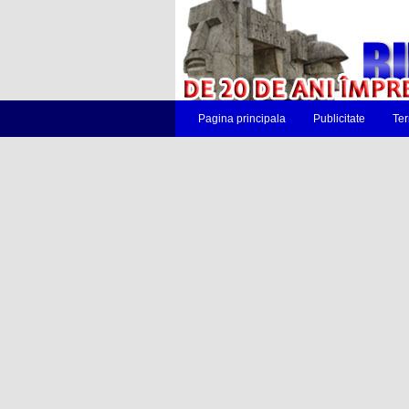
Pagina principala
Publicitate
Ter