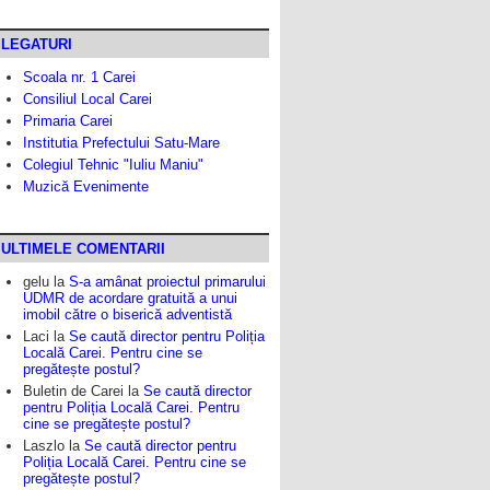
LEGATURI
Scoala nr. 1 Carei
Consiliul Local Carei
Primaria Carei
Institutia Prefectului Satu-Mare
Colegiul Tehnic "Iuliu Maniu"
Muzică Evenimente
ULTIMELE COMENTARII
gelu
la
S-a amânat proiectul primarului
UDMR de acordare gratuită a unui
imobil către o biserică adventistă
Laci
la
Se caută director pentru Poliția
Locală Carei. Pentru cine se
pregătește postul?
Buletin de Carei
la
Se caută director
pentru Poliția Locală Carei. Pentru
cine se pregătește postul?
Laszlo
la
Se caută director pentru
Poliția Locală Carei. Pentru cine se
pregătește postul?