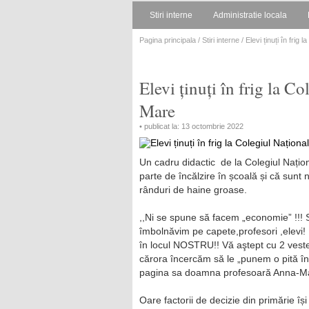
Stiri interne
Administratie locala
Pagina principala
/
Stiri interne
/ Elevi ținuți în fri
Elevi ținuți în frig la 
Mare
• publicat la: 13 octombrie 2022
Un cadru didactic de la Colegiul Naț
parte de încălzire în școală și că sunt 
rânduri de haine groase.
,,Ni se spune să facem „economie” !!! 
îmbolnăvim pe capete,profesori ,elevi! De
în locul NOSTRU!! Vă aştept cu 2 veste
cărora încercăm să le „punem o pită în mâ
pagina sa doamna profesoară Anna-M
Oare factorii de decizie din primărie își 