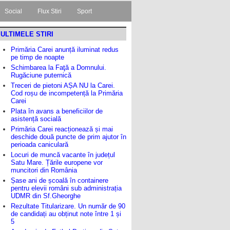
Social
Flux Stiri
Sport
ULTIMELE STIRI
Primăria Carei anunță iluminat redus
pe timp de noapte
Schimbarea la Faţă a Domnului.
Rugăciune puternică
Treceri de pietoni AȘA NU la Carei.
Cod roșu de incompetență la Primăria
Carei
Plata în avans a beneficiilor de
asistență socială
Primăria Carei reacționează și mai
deschide două puncte de prim ajutor în
perioada caniculară
Locuri de muncă vacante în județul
Satu Mare. Țările europene vor
muncitori din România
Șase ani de școală în containere
pentru elevii români sub administrația
UDMR din Sf.Gheorghe
Rezultate Titularizare. Un număr de 90
de candidați au obținut note între 1 și
5