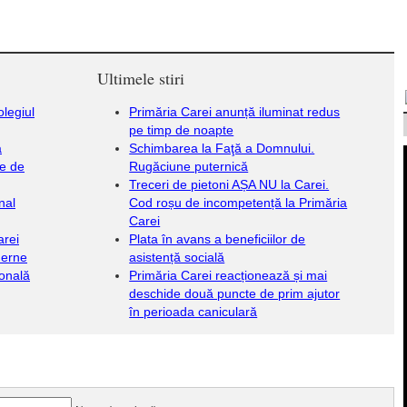
Ultimele stiri
olegiul
Primăria Carei anunță iluminat redus
pe timp de noapte
a
Schimbarea la Faţă a Domnului.
le de
Rugăciune puternică
Treceri de pietoni AȘA NU la Carei.
nal
Cod roșu de incompetență la Primăria
Carei
arei
Plata în avans a beneficiilor de
derne
asistență socială
ională
Primăria Carei reacționează și mai
deschide două puncte de prim ajutor
în perioada caniculară