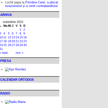
Lochli papa
la
Primăria Carei: a plecat
evazionistul și a venit contrabandistul
ARHIVA
octombrie 2022
L
Ma
Mi
J
V
S
D
1
2
3
4
5
6
7
8
9
10
11
12
13
14
15
16
17
18
19
20
21
22
23
24
25
26
27
28
29
30
31
« sept.
nov. »
PRESA
CALENDAR ORTODOX
RADIO