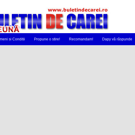
meni si Conditii
Propune o stire!
Recomandam!
Dapy vă răspunde