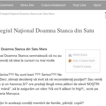
Eveniment
Stirea Zilei
Cultura Invatamant
Timp Liber
Opinii
g la Colegiul Național Doamna Stanca din Satu Mare
Colegiul Național Doamna Stanca din Satu
PRINTEAZA
ional Doamna Stanca semnalează că nu au
nevoiți să stea la cursuri cu mai multe
RSS COMENTARII
TRIMITE EMAIL
Serios??!! Nu sunt bani ??? Serios??!! Ne
ci ,stimați decidenţi vă invit să vă reconsideraţi poziţia!!! Sau veniți
 și un hanorac,6/7 ore predaţi lângă mine,alături de elevii NOŞTRI
nă” ,să le asigurăm un viitor !Vă voi fi alături în frig!!!,, scrie pe
aria Marușca.
țin în aceleași condiții membrii de familie, părinții..copiii?