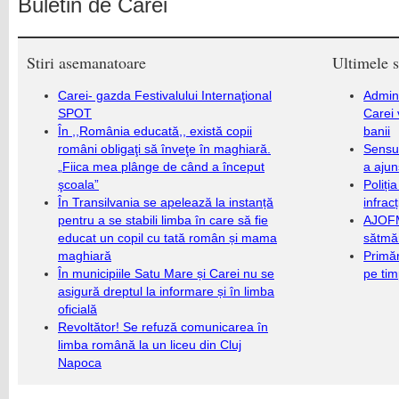
Buletin de Carei
Stiri asemanatoare
Ultimele s
Carei- gazda Festivalului Internaţional
Admini
SPOT
Carei 
În ,,România educată,, există copii
banii
români obligaţi să înveţe în maghiară.
Sensul
„Fiica mea plânge de când a început
a ajun
şcoala”
Poliți
În Transilvania se apelează la instanță
infrac
pentru a se stabili limba în care să fie
AJOFM
educat un copil cu tată român și mama
sătmăr
maghiară
Primăr
În municipiile Satu Mare și Carei nu se
pe ti
asigură dreptul la informare și în limba
oficială
Revoltător! Se refuză comunicarea în
limba română la un liceu din Cluj
Napoca