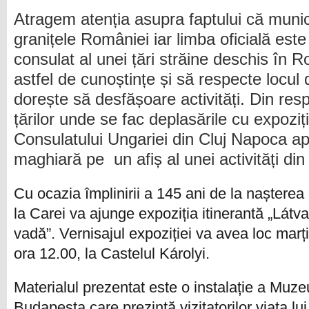
Atragem atenția asupra faptului că munici
granițele României iar limba oficială est
consulat al unei țări străine deschis în 
astfel de cunoștințe și să respecte locu
dorește să desfășoare activități. Din resp
țărilor unde se fac deplasările cu expoziții
Consulatului Ungariei din Cluj Napoca a
maghiară pe un afiș al unei activități di
Cu
ocazia împlinirii a 145 ani
de la nașterea
la
Carei
va ajunge expoziția itinerantă „Lát
vadă
”. Vernisajul expoziției va avea loc marț
ora 12.
00
,
la
Castelul Károly
i
.
Materialul prezentat este o instalație a
Muzeul
Budapesta
care
prezintă vizitatorilor viața l