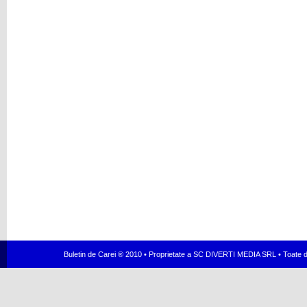
Buletin de Carei ® 2010 • Proprietate a SC DIVERTI MEDIA SRL • Toate dr