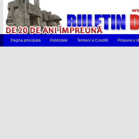
Pagina principala
Publicitate
Termeni si Conditii
Propune o st