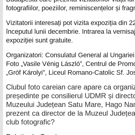
fotografiilor, poeziilor, reminiscențelor și fra
Vizitatori
i
interesați pot vizita
expoziția
din 2
începutul lunii decembrie. Intrarea la vernisaj
expoziției
sunt
gratuit
e
.
Organizatori: Consulatul General al Ungariei
Foto „Vasile Vénig László”, Centrul de P
rom
„Gróf Károlyi”, Liceul Romano-Catolic Sf. J
o
Clubul foto careian care apare ca organiz
președinte pe consilierul UDMR și directo
Muzeului Județean Satu Mare, Hago Nand
prezent ca director de la Muzeul Județe
club fotografic?