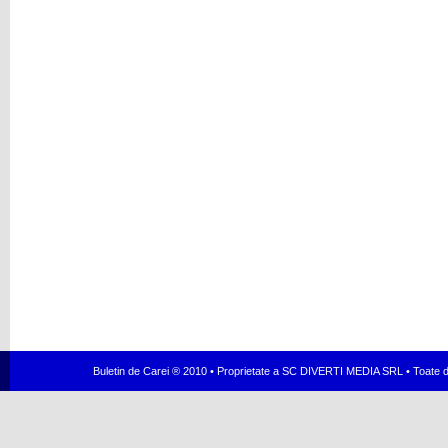
Buletin de Carei ® 2010 • Proprietate a SC DIVERTI MEDIA SRL • Toate dr