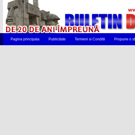
Pagina principala
Publicitate
Termeni si Conditii
Propune o st