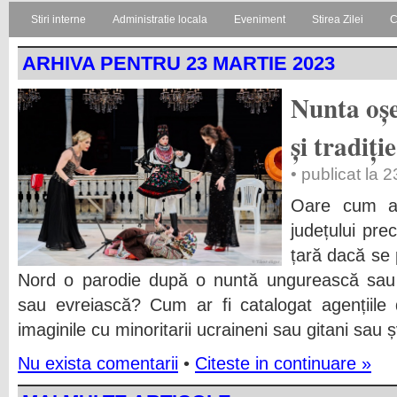
Stiri interne
Administratie locala
Eveniment
Stirea Zilei
C
ARHIVA PENTRU 23 MARTIE 2023
Nunta oșe
și tradiție
• publicat la 
Oare cum ar
județului pre
țară dacă se 
Nord o parodie după o nuntă ungurească sau
sau evreiască? Cum ar fi catalogat agențiile 
imaginile cu minoritarii ucraineni sau gitani sau
Nu exista comentarii
•
Citeste in continuare »