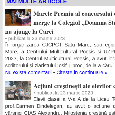
MAI MULTE ARTICOLE
Marele Premiu al concursului d
merge la Colegiul „Doamna St
nu ajunge la Carei
• publicat la 23 martie 2023
În organizarea CJCPCT Satu Mare, sub egida
Mare, a Centrului Multicultural Poesis și UZ
2023, la Centrul Multicultural Poesis, a avut loc
scriitorului și ziaristului Iosif Țiproc, de la a căr
Nu exista comentarii
•
Citeste in continuare »
Acțiuni creștinești ale elevilor 
• publicat la 23 martie 2023
Elevii clasei a V-a A de la Liceu T
prof.Carmen Dindelegan, au avut o acțiune de
vârsnici CIAS Alexandru. Milostenia creștină es