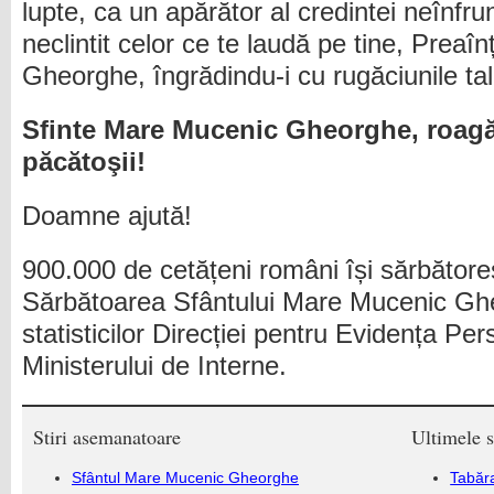
lupte, ca un apărător al credintei neînfru
neclintit celor ce te laudă pe tine, Prea
Gheorghe, îngrădindu-i cu rugăciunile tal
Sfinte Mare Mucenic Gheorghe, roagă
păcătoşii!
Doamne ajută!
900.000 de cetățeni români își sărbător
Sărbătoarea Sfântului Mare Mucenic Gh
statisticilor Direcției pentru Evidența Pe
Ministerului de Interne.
Stiri asemanatoare
Ultimele s
Sfântul Mare Mucenic Gheorghe
Tabăra