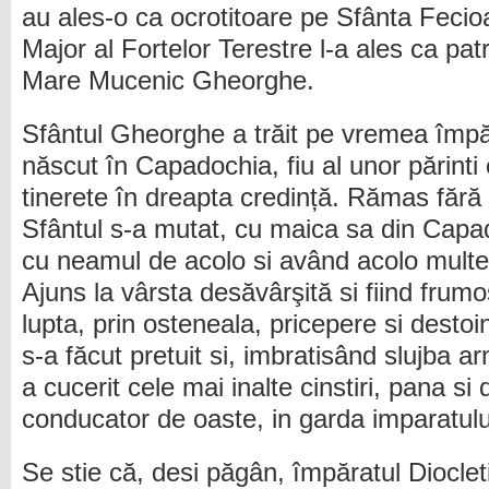
au ales-o ca ocrotitoare pe Sfânta Fecioa
Major al Fortelor Terestre l-a ales ca pat
Mare Mucenic Gheorghe.
Sfântul Gheorghe a trăit pe vremea împăr
născut în Capadochia, fiu al unor părinti c
tinerete în dreapta credință. Rămas fără d
Sfântul s-a mutat, cu maica sa din Capad
cu neamul de acolo si având acolo multe 
Ajuns la vârsta desăvârşită si fiind frumos
lupta, prin osteneala, pricepere si desto
s-a făcut pretuit si, imbratisând slujba a
a cucerit cele mai inalte cinstiri, pana si
conducator de oaste, in garda imparatulu
Se stie că, desi păgân, împăratul Diocle