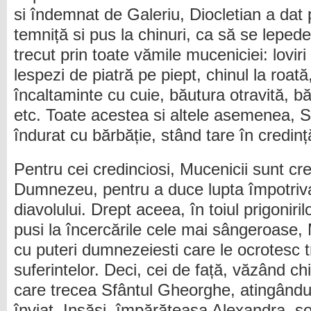
si îndemnat de Galeriu, Diocletian a dat 
temniță si pus la chinuri, ca să se lepede
trecut prin toate vămile muceniciei: loviri c
lespezi de piatră pe piept, chinul la roat
încaltaminte cu cuie, băutura otravită, b
etc. Toate acestea si altele asemenea, 
îndurat cu bărbăție, stând tare în credinț
Pentru cei credinciosi, Mucenicii sunt creș
Dumnezeu, pentru a duce lupta împotriva
diavolului. Drept aceea, în toiul prigoniril
pusi la încercările cele mai sângeroase, 
cu puteri dumnezeiesti care le ocrotesc t
suferintelor. Deci, cei de față, văzând ch
care trecea Sfântul Gheorghe, atingându
înviat. Insăși, împărăteasa Alexandra, sot