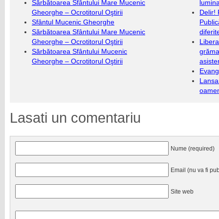
Sărbătoarea Sfântului Mare Mucenic
lumina
Gheorghe – Ocrotitorul Oştirii
Delir!
Sfântul Mucenic Gheorghe
Public
Sărbătoarea Sfântului Mare Mucenic
diferi
Gheorghe – Ocrotitorul Oştirii
Libera
Sărbătoarea Sfântului Mucenic
grămad
Gheorghe – Ocrotitorul Oştirii
asiste
Evang
Lansa
oameni
Lasati un comentariu
Nume (required)
Email (nu va fi pub
Site web