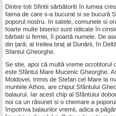
Dintre toti Sfintii sărbătoriti în lumea cre
faima de care s-a bucurat si se bucură 
poporul nostru. In satele, comunele si ora
foarte multe biserici sunt ridicate în cins
bărbati si femei, îi poartă numele. De a
din țară; al treilea braț al Dunării, în De
Sfantul Gheorghe.
Se stie, apoi că multă vreme ocrotitorul o
este Sfântul Mare Mucenic Gheorghe. A
Moldovei, trimis de Stefan cel Mare la m
muntele Athos, are chipul Sfântului Ghe
balaurul. Iar acest chip al Sfântului dobo
noi ca un răsunet si o chemare a poporului
împotriva balaurilor vremii, adica a păgân