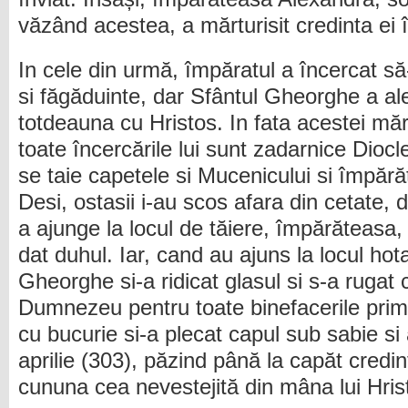
văzând acestea, a mărturisit credinta ei î
In cele din urmă, împăratul a încercat să
si făgăduinte, dar Sfântul Gheorghe a a
totdeauna cu Hristos. In fata acestei mărt
toate încercările lui sunt zadarnice Diocl
se taie capetele si Mucenicului si împără
Desi, ostasii i-au scos afara din cetate, 
a ajunge la locul de tăiere, împărăteasa, 
dat duhul. Iar, cand au ajuns la locul ho
Gheorghe si-a ridicat glasul si s-a rugat
Dumnezeu pentru toate binefacerile primi
cu bucurie si-a plecat capul sub sabie si 
aprilie (303), păzind până la capăt credin
cununa cea nevestejită din mâna lui Hri