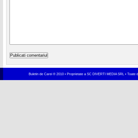
Buletin de Carei ® 2010 • Proprietate a SC DIVERTI MEDIA SRL • Toate dr