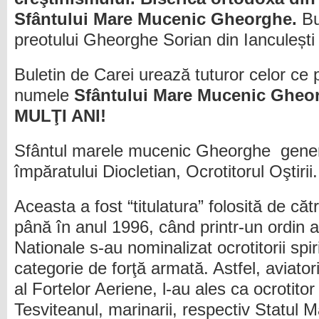
Sfântului Mare Mucenic Gheorghe.
Bu
preotului Gheorghe Sorian din Ianculeșt
Buletin de Carei urează tuturor celor ce 
numele
Sfântului Mare Mucenic Ghe
MULŢI ANI!
Sfântul marele mucenic Gheorghe gener
împăratului Diocletian, Ocrotitorul Oştirii.
Aceasta a fost “titulatura” folosită de c
până în anul 1996, când printr-un ordin al
Nationale s-au nominalizat ocrotitorii spir
categorie de forţă armată. Astfel, aviator
al Fortelor Aeriene, l-au ales ca ocrotitor
Tesviteanul, marinarii, respectiv Statul M