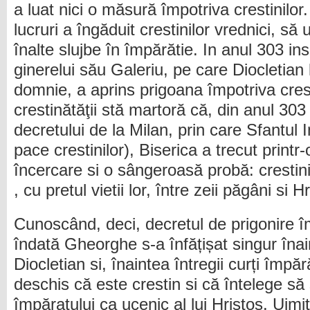
a luat nici o măsură împotriva crestinilor
lucruri a îngăduit crestinilor vrednici, să
înalte slujbe în împărătie. In anul 303 in
ginerelui său Galeriu, pe care Diocletian l
domnie, a aprins prigoana împotriva cresti
crestinătăţii stă martoră că, din anul 303
decretului de la Milan, prin care Sfantul
pace crestinilor), Biserica a trecut print
încercare si o sângeroasă probă: crestinii
, cu pretul vietii lor, între zeii păgâni si H
Cunoscând, deci, decretul de prigonire îm
îndată Gheorghe s-a înfățișat singur înai
Diocletian si, înaintea întregii curți împăr
deschis că este crestin si că întelege să
împăratului ca ucenic al lui Hristos. Uimi