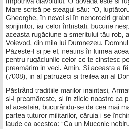
împotriva diavolului. O dovada este si ru
Mare scrisă pe steagul său: “O, luptătorul
Gheorghe, în nevoi si în nenorociri grabni
sprijinitor, iar celor întristati, bucurie ne
aceasta rugăciune a smeritului tău rob, 
Voievod, din mila lui Dumnezeu, Domnul 
Păzeste-l si pe el, neatins în lumea acea
pentru rugăciunile celor ce te cinstesc p
preamărim in veci. Amin. Si aceasta a fă
(7008), in al patruzeci si treilea an al Do
Păstrând traditiile marilor inaintasi, Arm
si-l preamăreste, si în zilele noastre ca p
al acesteia, bucurându-se de cea mai mar
partea tuturor militarilor, căruia i se înch
laude ca acestea: “Ca un Mucenic nebirui