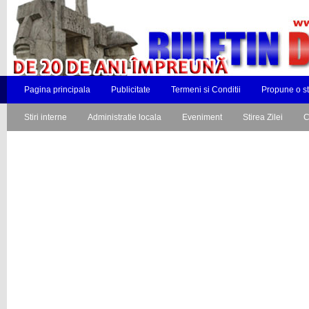
Pagina principala
Publicitate
Termeni si Conditii
Propune o st
Stiri interne
Administratie locala
Eveniment
Stirea Zilei
C