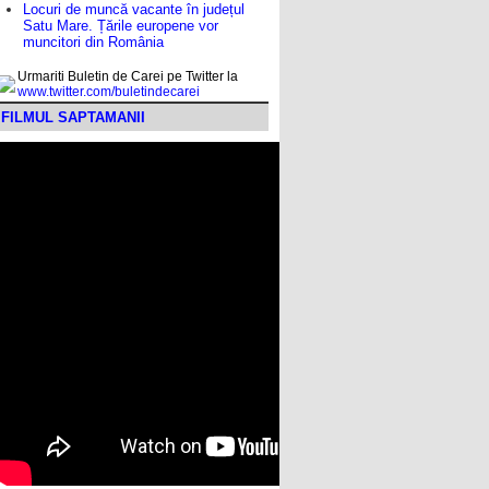
Locuri de muncă vacante în județul
Satu Mare. Țările europene vor
muncitori din România
Urmariti Buletin de Carei pe Twitter la
www.twitter.com/buletindecarei
FILMUL SAPTAMANII