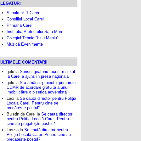
LEGATURI
Scoala nr. 1 Carei
Consiliul Local Carei
Primaria Carei
Institutia Prefectului Satu-Mare
Colegiul Tehnic "Iuliu Maniu"
Muzică Evenimente
ULTIMELE COMENTARII
gelu
la
Sensul giratoriu recent realizat
la Carei a ajuns în presa națională
gelu
la
S-a amânat proiectul primarului
UDMR de acordare gratuită a unui
imobil către o biserică adventistă
Laci
la
Se caută director pentru Poliția
Locală Carei. Pentru cine se
pregătește postul?
Buletin de Carei
la
Se caută director
pentru Poliția Locală Carei. Pentru
cine se pregătește postul?
Laszlo
la
Se caută director pentru
Poliția Locală Carei. Pentru cine se
pregătește postul?