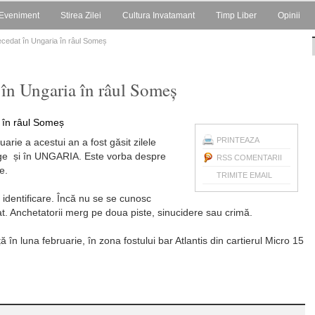
Eveniment
Stirea Zilei
Cultura Invatamant
Timp Liber
Opinii
ecedat în Ungaria în râul Someș
 în Ungaria în râul Someș
PRINTEAZA
arie a acestui an a fost găsit zilele
nge și în UNGARIA. Este vorba despre
RSS COMENTARII
e.
TRIMITE EMAIL
 identificare. Încă nu se se cunosc
t. Anchetatorii merg pe doua piste, sinucidere sau crimă.
ă în luna februarie, în zona fostului bar Atlantis din cartierul Micro 15