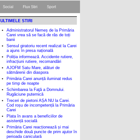
Social
Flux Stiri
Sport
ULTIMELE STIRI
Administratorul Nemeș de la Primăria
Carei vrea să se facă de râs de toți
banii
Sensul giratoriu recent realizat la Carei
a ajuns în presa națională
Poliția informează. Accidente rutiere,
infracțiuni rutiere, recomandări
AJOFM Satu Mare, alături de
sătmărenii din diaspora
Primăria Carei anunță iluminat redus
pe timp de noapte
Schimbarea la Faţă a Domnului.
Rugăciune puternică
Treceri de pietoni AȘA NU la Carei.
Cod roșu de incompetență la Primăria
Carei
Plata în avans a beneficiilor de
asistență socială
Primăria Carei reacționează și mai
deschide două puncte de prim ajutor în
perioada caniculară