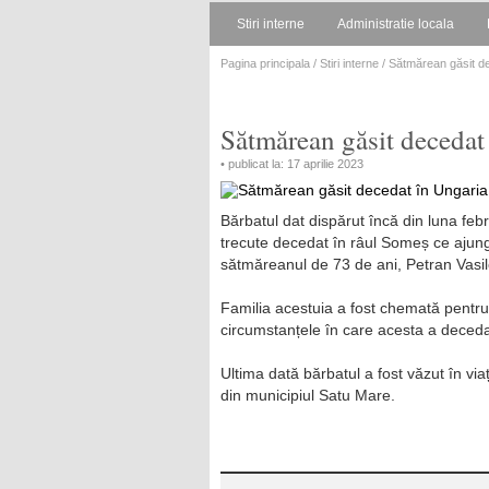
Stiri interne
Administratie locala
Pagina principala
/
Stiri interne
/ Sătmărean găsit d
Sătmărean găsit decedat
• publicat la: 17 aprilie 2023
Bărbatul dat dispărut încă din luna febru
trecute decedat în râul Someș ce aju
sătmăreanul de 73 de ani, Petran Vasil
Familia acestuia a fost chemată pentru
circumstanțele în care acesta a deceda
Ultima dată bărbatul a fost văzut în viaț
din municipiul Satu Mare.