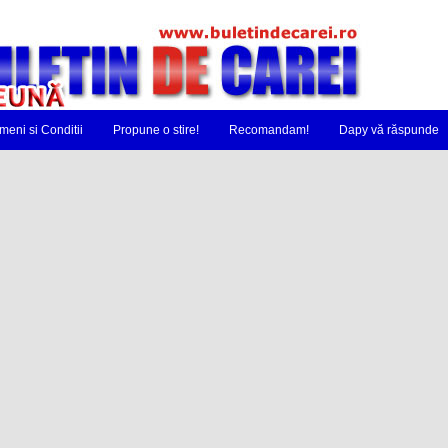
meni si Conditii
Propune o stire!
Recomandam!
Dapy vă răspunde