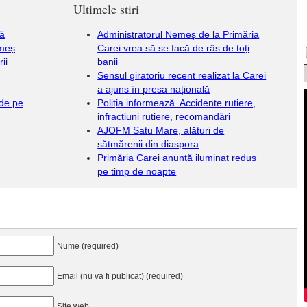
Ultimele stiri
uă
Administratorul Nemeș de la Primăria
omeș
Carei vrea să se facă de râs de toți
ii
banii
Sensul giratoriu recent realizat la Carei
a ajuns în presa națională
 de pe
Poliția informează. Accidente rutiere,
infracțiuni rutiere, recomandări
AJOFM Satu Mare, alături de
sătmărenii din diaspora
Primăria Carei anunță iluminat redus
pe timp de noapte
Nume (required)
Email (nu va fi publicat) (required)
Site web