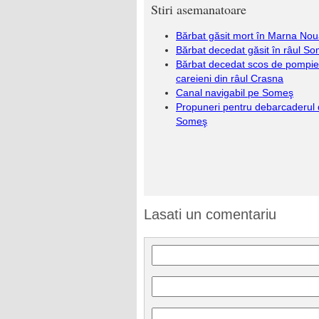
Stiri asemanatoare
Bărbat găsit mort în Marna No
Bărbat decedat găsit în râul S
Bărbat decedat scos de pompier
careieni din râul Crasna
Canal navigabil pe Someş
Propuneri pentru debarcaderul
Someş
Lasati un comentariu