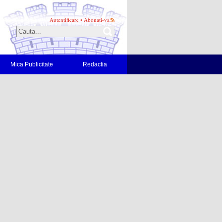
Autentificare
•
Abonati-va
Mica Publicitate
Redactia