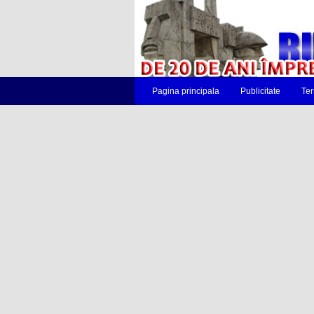
Pagina principala
Publicitate
Ter