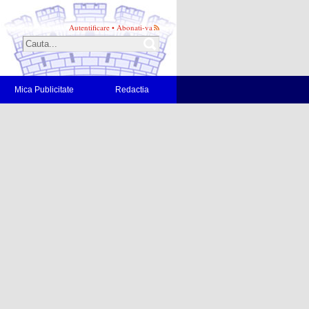
Autentificare
•
Abonati-va
Mica Publicitate
Redactia