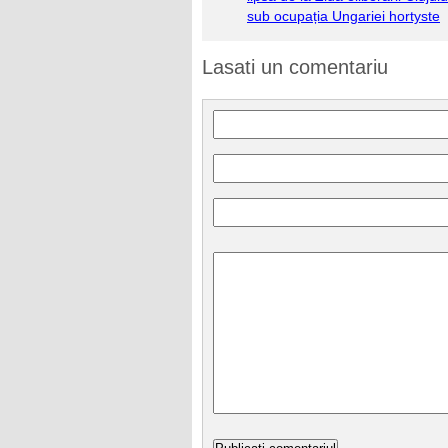
sub ocupația Ungariei hortyste
Lasati un comentariu