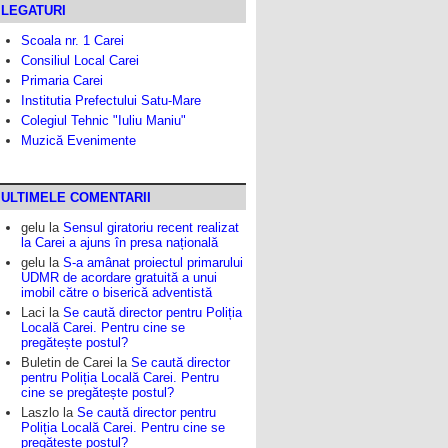
LEGATURI
Scoala nr. 1 Carei
Consiliul Local Carei
Primaria Carei
Institutia Prefectului Satu-Mare
Colegiul Tehnic "Iuliu Maniu"
Muzică Evenimente
ULTIMELE COMENTARII
gelu
la
Sensul giratoriu recent realizat
la Carei a ajuns în presa națională
gelu
la
S-a amânat proiectul primarului
UDMR de acordare gratuită a unui
imobil către o biserică adventistă
Laci
la
Se caută director pentru Poliția
Locală Carei. Pentru cine se
pregătește postul?
Buletin de Carei
la
Se caută director
pentru Poliția Locală Carei. Pentru
cine se pregătește postul?
Laszlo
la
Se caută director pentru
Poliția Locală Carei. Pentru cine se
pregătește postul?