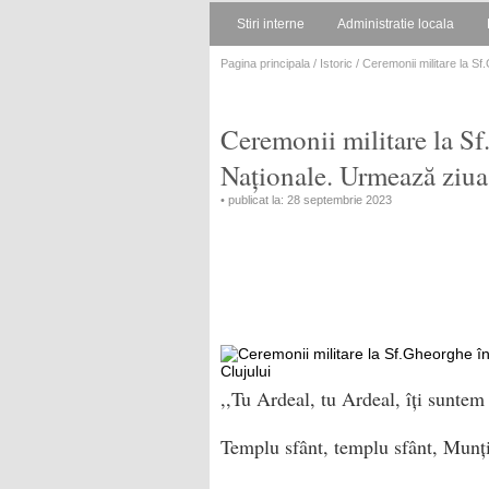
Stiri interne
Administratie locala
Pagina principala
/
Istoric
/ Ceremonii militare la Sf
Ceremonii militare la Sf
Naționale. Urmează ziua 
• publicat la: 28 septembrie 2023
,,Tu Ardeal, tu Ardeal, îți suntem 
Templu sfânt, templu sfânt, Munți