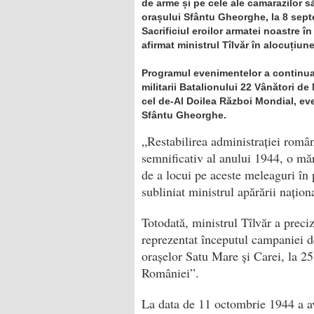
de arme și pe cele ale camarazilor să
orașului Sfântu Gheorghe, la 8 septe
Sacrificiul eroilor armatei noastre în
afirmat ministrul Tîlvăr în alocuțiun
Programul evenimentelor a continuat
militarii Batalionului 22 Vânători de 
cel de-Al Doilea Război Mondial, eve
Sfântu Gheorghe.
„Restabilirea administrației româ
semnificativ al anului 1944, o mărt
de a locui pe aceste meleaguri în 
subliniat ministrul apărării națio
Totodată, ministrul Tîlvăr a preci
reprezentat începutul campaniei de
orașelor Satu Mare și Carei, la 2
României”.
La data de 11 octombrie 1944 a av