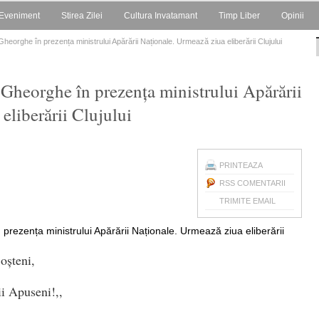
Eveniment
Stirea Zilei
Cultura Invatamant
Timp Liber
Opinii
.Gheorghe în prezența ministrului Apărării Naționale. Urmează ziua eliberării Clujului
.Gheorghe în prezența ministrului Apărării
eliberării Clujului
PRINTEAZA
RSS COMENTARII
TRIMITE EMAIL
oșteni,
i Apuseni!,,