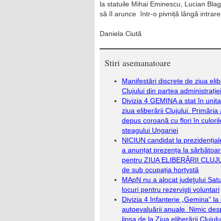
la statuile Mihai Eminescu, Lucian Blag
să îl arunce într-o pivniță lângă intra
Daniela Ciută
Stiri asemanatoare
Manifestări discrete de ziua elib
Clujului din partea administrație
Divizia 4 GEMINA a stat în unit
ziua eliberării Clujului. Primăria
depus coroană cu flori în culoril
steagului Ungariei
NICIUN candidat la prezidențial
a anunțat prezența la sărbătoa
pentru ZIUA ELIBERĂRII CLUJ
de sub ocupația hortystă
MApN nu a alocat judeţului Sat
locuri pentru rezervişti voluntari
Divizia 4 Infanterie „Gemina” la
autoevaluării anuale. Nimic des
lipsa de la Ziua eliberării Clujul