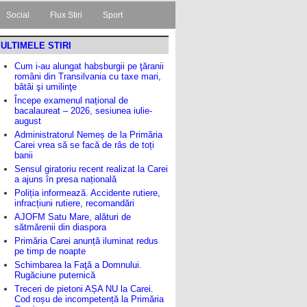
Social
Flux Stiri
Sport
ULTIMELE STIRI
Cum i-au alungat habsburgii pe ţăranii
români din Transilvania cu taxe mari,
bătăi şi umilinţe
Începe examenul național de
bacalaureat – 2026, sesiunea iulie-
august
Administratorul Nemeș de la Primăria
Carei vrea să se facă de râs de toți
banii
Sensul giratoriu recent realizat la Carei
a ajuns în presa națională
Poliția informează. Accidente rutiere,
infracțiuni rutiere, recomandări
AJOFM Satu Mare, alături de
sătmărenii din diaspora
Primăria Carei anunță iluminat redus
pe timp de noapte
Schimbarea la Faţă a Domnului.
Rugăciune puternică
Treceri de pietoni AȘA NU la Carei.
Cod roșu de incompetență la Primăria