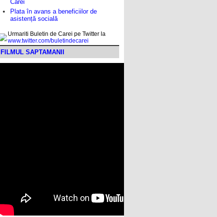
Carei
Plata în avans a beneficiilor de
asistență socială
Urmariti Buletin de Carei pe Twitter la
www.twitter.com/buletindecarei
FILMUL SAPTAMANII