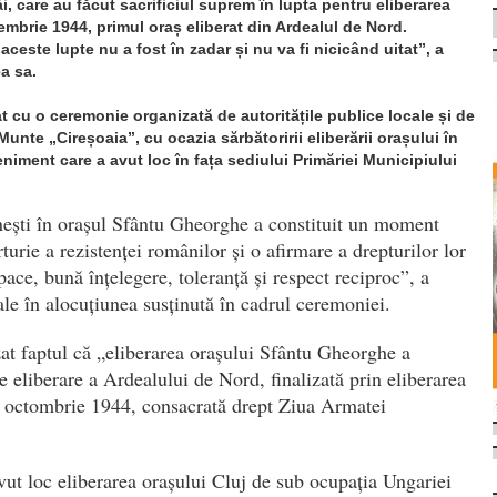
i, care au făcut sacrificiul suprem în lupta pentru eliberarea
mbrie 1944, primul oraș eliberat din Ardealul de Nord.
 aceste lupte nu a fost în zadar și nu va fi nicicând uitat”, a
ea sa.
 cu o ceremonie organizată de autoritățile publice locale și de
Munte „Cireșoaia”, cu ocazia sărbătoririi eliberării orașului în
niment care a avut loc în fața sediului Primăriei Municipiului
nești în orașul Sfântu Gheorghe a constituit un moment
urie a rezistenței românilor și o afirmare a drepturilor lor
pace, bună înțelegere, toleranță și respect reciproc”, a
nale în alocuțiunea susținută în cadrul ceremoniei.
zat faptul că „eliberarea orașului Sfântu Gheorghe a
 eliberare a Ardealului de Nord, finalizată prin eliberarea
5 octombrie 1944, consacrată drept Ziua Armatei
ut loc eliberarea orașului Cluj de sub ocupația Ungariei