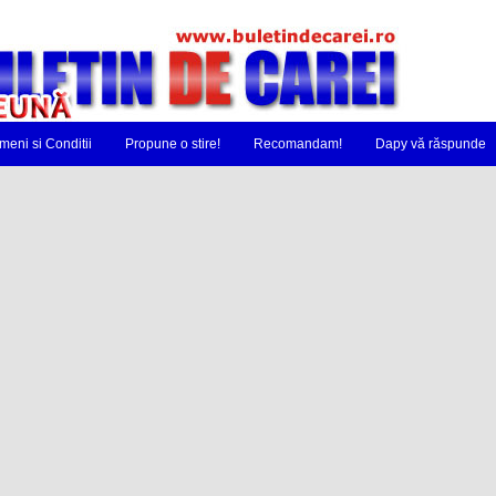
meni si Conditii
Propune o stire!
Recomandam!
Dapy vă răspunde