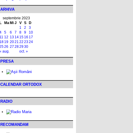
ARHIVA
septembrie 2023
L
Ma
Mi
J
V
S
D
1
2
3
4
5
6
7
8
9
10
11
12
13
14
15
16
17
18
19
20
21
22
23
24
25
26
27
28
29
30
« aug.
oct. »
PRESA
CALENDAR ORTODOX
RADIO
RECOMANDAM