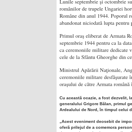
Lunile septembrie și octombrie s
românilor de trupele Ungariei hort
Române din anul 1944. Poporul rom
abandonat niciodată lupta pentru păs
Primul oraș eliberat de Armata Ro
septembrie 1944 pentru ca la data
ca ceremoniile militare dedicate v
cele de la Sfântu Gheorghe din ce
Ministrul Apărării Naţionale, Ange
ceremoniile militare desfășurate 
orașului de către Armata română 
Cu această ocazie, a fost dezvelit, 
generalului Grigore Bălan, primul ge
Ardealului de Nord, în timpul celui 
„Acest eveniment deosebit de import
oferă prilejul de a comemora person