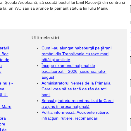
a, Școala Ardeleană, să scoată bustul lui Emil Racoviță din centru și
rea la un WC sau să arunce la pământ statuia lui Iuliu Maniu.
Ultimele stiri
erării
Cum i-au alungat habsburgii pe ţăranii
i Boc
români din Transilvania cu taxe mari,
ate de
bătăi şi umilinţe
 a
Începe examenul național de
e
bacalaureat – 2026, sesiunea iulie-
august
e nu și-
Administratorul Nemeș de la Primăria
rea
Carei vrea să se facă de râs de toți
ULUI
banii
Sensul giratoriu recent realizat la Carei
u Mare
a ajuns în presa națională
Poliția informează. Accidente rutiere,
 ora
infracțiuni rutiere, recomandări
pre
ui de