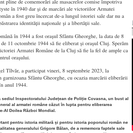
unt pline de comemorări ale masacrelor comise împotriva
yste în 1940 dar și de marcări ale victoriilor Armatei
ân a fost greu încercat de-a lungul istoriei sale dar nu a
trarea identității naționale și a libertății sale.
mână în 1944 a fost orașul Sfântu Gheorghe, la data de 8
 de 11 octombrie 1944 să fie eliberat și orașul Cluj. Sperăm
ictoriei Armatei Române de la Cluj să fie la fel de ample ca
ntrul orașului.
l Tîlvăr, a participat vineri, 8 septembrie 2023, la
în garnizoana Sfântu Gheorghe, cu ocazia marcării eliberării
în anul 1944.
la sediul Inspectoratului Județean de Poliție Covasna, un bust al
neral al armatei române căzut în lupta pentru eliberarea
de-Al Doilea Război Mondial.
ant pentru istoria militară și pentru istoria poporului român ne
alitatea generalului Grigore Bălan, de a rememora faptele sale