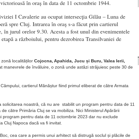
victorioasă în oraș în data de 11 octombrie 1944.
Diviziei I Cavalerie au ocupat intersecţia Gilău – Luna de
eră spre Cluj. Intrarea în oraş s-a făcut prin cartierul
 în jurul orelor 9.30. Acesta a fost unul din evenimentele
 etapă a războiului, pentru dezrobirea Transilvaniei de
zonă localităților
Cojocna, Apahida, Jucu și Buru, Valea Ierii,
at manevrele de învăluire, o zonă unde astăzi străjuiesc peste 30 de
. Câmpului, cartierul Mănăștur fiind primul eliberat de către Armata
la solicitarea noastră, că nu are stabilit un program pentru data de 11
 de către Primăria Cluj se va mobiliza. Nici Ministerul Apărării
ui program pentru data de 11 octombrie 2023 dar nu exclude
la Cluj Napoca dacă va fi invitat.
Boc, cea care a permis unui arhitect să distrugă soclul și plăcile de