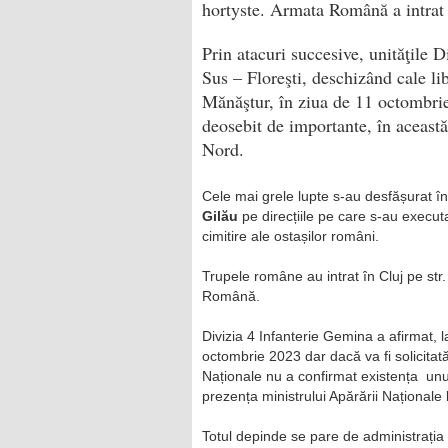
hortyste. Armata Română a intrat 
Prin atacuri succesive, unităţile 
Sus – Floreşti, deschizând cale lib
Mănăştur, în ziua de 11 octombrie,
deosebit de importante, în această
Nord.
Cele mai grele lupte s-au desfășurat în 
Gilău
pe direcțiile pe care s-au execut
cimitire ale ostașilor români.
Trupele române au intrat în Cluj pe str
Română.
Divizia 4 Infanterie Gemina a afirmat, 
octombrie 2023 dar dacă va fi solicitată
Naționale nu a confirmat existența un
prezența ministrului Apărării Naționale 
Totul depinde se pare de administrația 