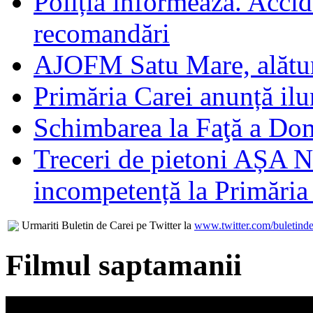
Poliția informează. Accide
recomandări
AJOFM Satu Mare, alături
Primăria Carei anunță il
Schimbarea la Faţă a Do
Treceri de pietoni AȘA N
incompetență la Primăria
Urmariti Buletin de Carei pe Twitter la
www.twitter.com/buletinde
Filmul saptamanii