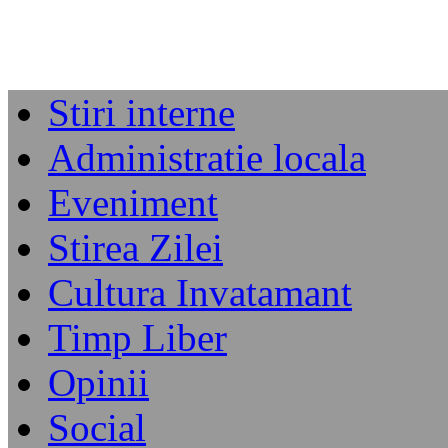
Stiri interne
Administratie locala
Eveniment
Stirea Zilei
Cultura Invatamant
Timp Liber
Opinii
Social