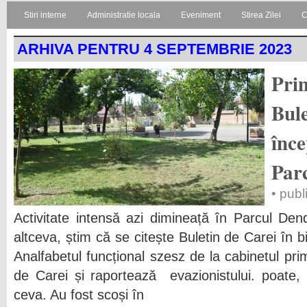
Stiri interne
Administratie locala
Eveniment
Stirea Zilei
C
ARHIVA PENTRU 4 SEPTEMBRIE 2023
Prim
Bule
înce
Par
• publ
Activitate intensă azi dimineață în Parcul De
altceva, știm că se citește Buletin de Carei în b
Analfabetul funcțional szesz de la cabinetul pri
de Carei și raportează evazionistului. poate,
ceva. Au fost scoși în