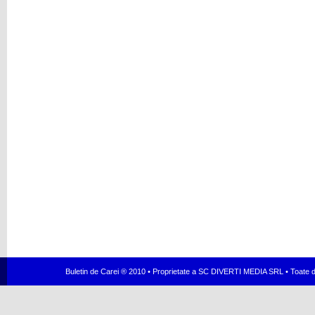
Buletin de Carei ® 2010 • Proprietate a SC DIVERTI MEDIA SRL • Toate dr