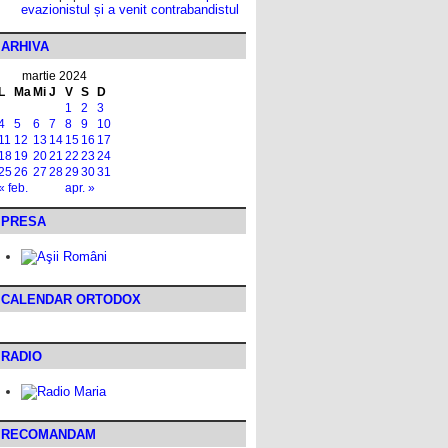
evazionistul și a venit contrabandistul
ARHIVA
martie 2024
L
Ma
Mi
J
V
S
D
1
2
3
4
5
6
7
8
9
10
11
12
13
14
15
16
17
18
19
20
21
22
23
24
25
26
27
28
29
30
31
« feb.
apr. »
PRESA
CALENDAR ORTODOX
RADIO
RECOMANDAM