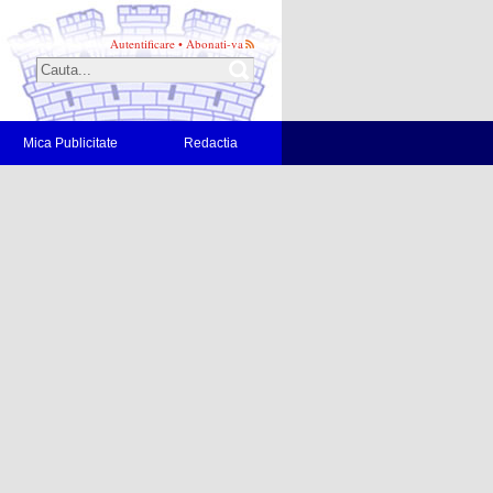
Autentificare
•
Abonati-va
Mica Publicitate
Redactia