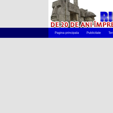
Pagina principala
Publicitate
Ter