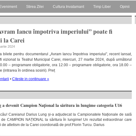
Eveniment
Stirea Zilei
Cultura Invatamant
Timp Liber
Opinii
vram Iancu împotriva imperiului” poate fi
i la Carei
martie 2024
a bilete pentru documentarul „Avram Iancu împotriva imperiului”, recent lansat,
fi vizionat la Teatrul Municipal Carei, miercuri, 27 martie 2024, după următorul
0.00 – programare obligatorie, ora 12.00 – programare obligatorie, ora 18.00 –
 (intrarea în ordinea sosirii). Preț
ntarii
•
Citeste in continuare »
 a devenit Campion Național la săritura în lungime categoria U16
cău! Careianul Darius Lung și-a adjudecat la Campionatele Naționale de sală
ul de CAMPION NAȚIONAL la săritura în lungime! Un rezultat extraordinar care
 de atletism de la Carei coordonată de prof.Florin Turcu. Darius