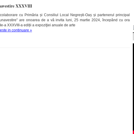
avestire XXXVIII
colaborare cu Primăria și Consiliul Local Negrești-Oaș și partenerul principal
 Bunavestire” are onoarea de a vă invita luni, 25 martie 2024, începând cu ora
de-a XXXVIII-a ediții a expoziţiei anuale de arte
teste in continuare »