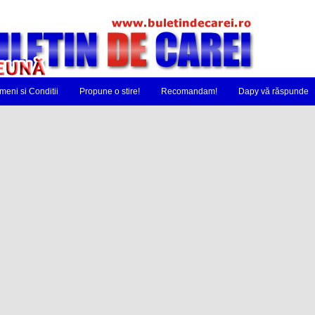
meni si Conditii
Propune o stire!
Recomandam!
Dapy vă răspunde