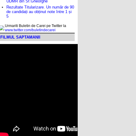
UDMR din Sf.Gheorghe
Rezultate Titularizare. Un număr de 90
de candidați au obținut note între 1 și
5
Urmariti Buletin de Carei pe Twitter la
www.twitter.com/buletindecarei
FILMUL SAPTAMANII