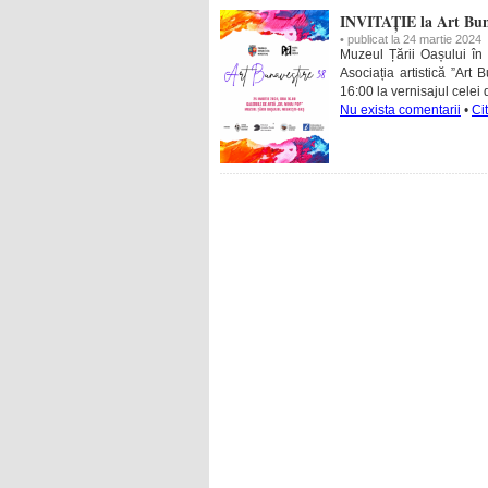
INVITAȚIE la Art Bun
• publicat la 24 martie 2024
Muzeul Țării Oașului în 
Asociația artistică ”Art
16:00 la vernisajul celei 
Nu exista comentarii
•
Ci