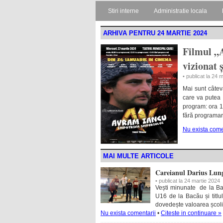
Stiri interne
Administratie locala
ARHIVA PENTRU 24 MARTIE 2024
Filmul „A
vizionat ș
• publicat la 24 
Mai sunt câtev
care va putea 
program: ora 1
fără programare
Nu exista come
MAI MULTE ARTICOLE
Careianul Darius Lung
• publicat la 24 martie 2024
Vești minunate de la Ba
U16 de la Bacău și titl
dovedește valoarea școlii
Nu exista comentarii
•
Citeste in continuare »