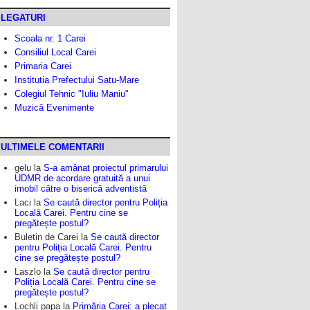
LEGATURI
Scoala nr. 1 Carei
Consiliul Local Carei
Primaria Carei
Institutia Prefectului Satu-Mare
Colegiul Tehnic "Iuliu Maniu"
Muzică Evenimente
ULTIMELE COMENTARII
gelu
la
S-a amânat proiectul primarului
UDMR de acordare gratuită a unui
imobil către o biserică adventistă
Laci
la
Se caută director pentru Poliția
Locală Carei. Pentru cine se
pregătește postul?
Buletin de Carei
la
Se caută director
pentru Poliția Locală Carei. Pentru
cine se pregătește postul?
Laszlo
la
Se caută director pentru
Poliția Locală Carei. Pentru cine se
pregătește postul?
Lochli papa
la
Primăria Carei: a plecat