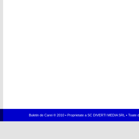
Buletin de Carei ® 2010 • Proprietate a SC DIVERTI MEDIA SRL • Toate dr