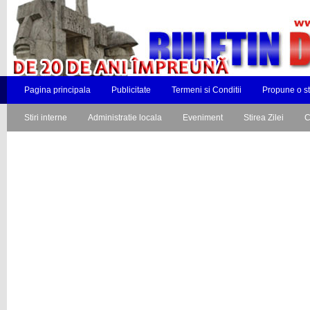
Pagina principala
Publicitate
Termeni si Conditii
Propune o st
Stiri interne
Administratie locala
Eveniment
Stirea Zilei
C