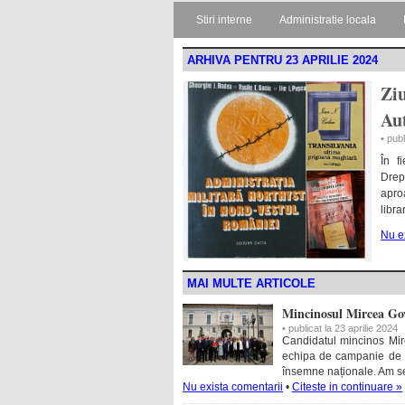
Stiri interne
Administratie locala
ARHIVA PENTRU 23 APRILIE 2024
Ziu
Au
• publ
În f
Drep
aproa
librar
Nu e
MAI MULTE ARTICOLE
Mincinosul Mircea Govo
• publicat la 23 aprilie 2024
Candidatul mincinos Mir
echipa de campanie de la
însemne naționale. Am se
Nu exista comentarii
•
Citeste in continuare »