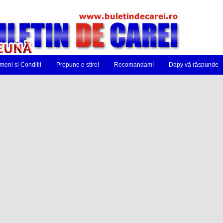
meni si Conditii
Propune o stire!
Recomandam!
Dapy vă răspunde