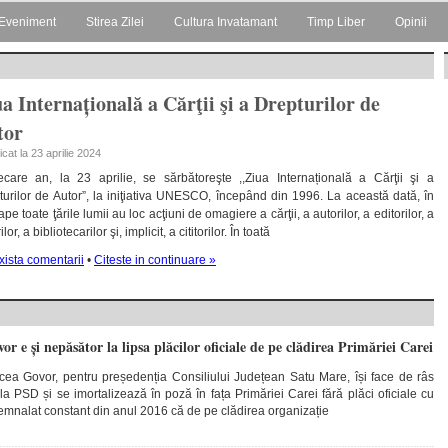
Eveniment
Stirea Zilei
Cultura Invatamant
Timp Liber
Opinii
a Internațională a Cărţii şi a Drepturilor de
tor
icat la 23 aprilie 2024
iecare an, la 23 aprilie, se sărbătoreşte ,,Ziua Internațională a Cărţii şi a
turilor de Autor”, la iniţiativa UNESCO, începând din 1996. La această dată, în
pe toate ţările lumii au loc acţiuni de omagiere a cărţii, a autorilor, a editorilor, a
ilor, a bibliotecarilor şi, implicit, a cititorilor. În toată
xista comentarii
•
Citeste in continuare »
r e și nepăsător la lipsa plăcilor oficiale de pe clădirea Primăriei Carei
cea Govor, pentru președenția Consiliului Județean Satu Mare, își face de râs
 PSD și se imortalizează în poză în fața Primăriei Carei fără plăci oficiale cu
mnalat constant din anul 2016 că de pe clădirea organizație