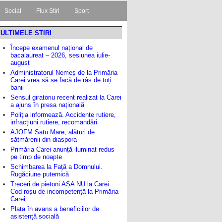
Social
Flux Stiri
Sport
ULTIMELE STIRI
Începe examenul național de
bacalaureat – 2026, sesiunea iulie-
august
Administratorul Nemeș de la Primăria
Carei vrea să se facă de râs de toți
banii
Sensul giratoriu recent realizat la Carei
a ajuns în presa națională
Poliția informează. Accidente rutiere,
infracțiuni rutiere, recomandări
AJOFM Satu Mare, alături de
sătmărenii din diaspora
Primăria Carei anunță iluminat redus
pe timp de noapte
Schimbarea la Faţă a Domnului.
Rugăciune puternică
Treceri de pietoni AȘA NU la Carei.
Cod roșu de incompetență la Primăria
Carei
Plata în avans a beneficiilor de
asistență socială