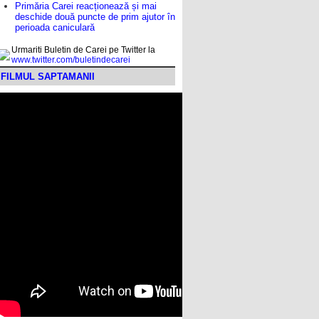
Primăria Carei reacționează și mai
deschide două puncte de prim ajutor în
perioada caniculară
Urmariti Buletin de Carei pe Twitter la
www.twitter.com/buletindecarei
FILMUL SAPTAMANII