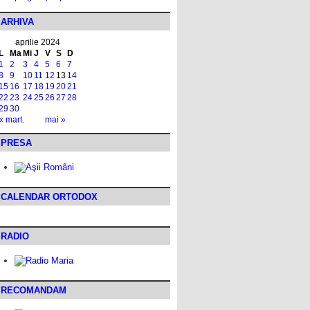
ARHIVA
aprilie 2024
L
Ma
Mi
J
V
S
D
1
2
3
4
5
6
7
8
9
10
11
12
13
14
15
16
17
18
19
20
21
22
23
24
25
26
27
28
29
30
« mart.
mai »
PRESA
CALENDAR ORTODOX
RADIO
RECOMANDAM