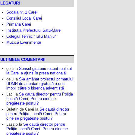
LEGATURI
Scoala nr. 1 Carei
Consiliul Local Carei
Primaria Carei
Institutia Prefectului Satu-Mare
Colegiul Tehnic "Iuliu Maniu"
Muzică Evenimente
ULTIMELE COMENTARII
gelu
la
Sensul giratoriu recent realizat
la Carei a ajuns în presa națională
gelu
la
S-a amânat proiectul primarului
UDMR de acordare gratuită a unui
imobil către o biserică adventistă
Laci
la
Se caută director pentru Poliția
Locală Carei. Pentru cine se
pregătește postul?
Buletin de Carei
la
Se caută director
pentru Poliția Locală Carei. Pentru
cine se pregătește postul?
Laszlo
la
Se caută director pentru
Poliția Locală Carei. Pentru cine se
pregătește postul?