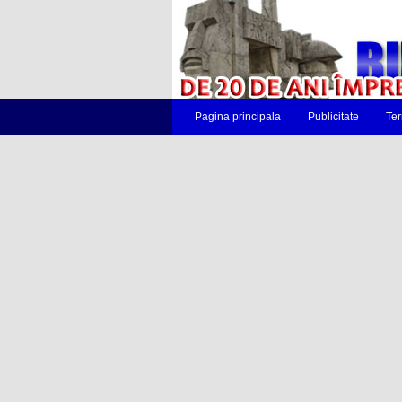
Pagina principala
Publicitate
Ter