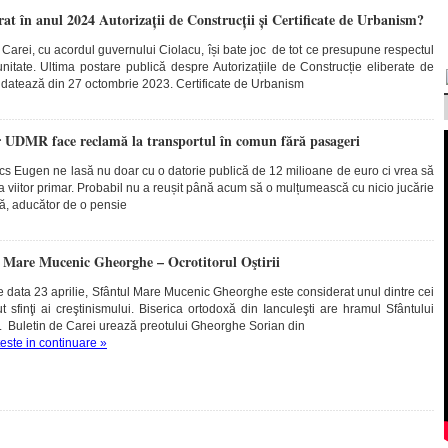
rat în anul 2024 Autorizații de Construcții și Certificate de Urbanism?
arei, cu acordul guvernului Ciolacu, își bate joc de tot ce presupune respectul
unitate. Ultima postare publică despre Autorizațiile de Construcție eliberate de
 datează din 27 octombrie 2023. Certificate de Urbanism
ar UDMR face reclamă la transportul în comun fără pasageri
cs Eugen ne lasă nu doar cu o datorie publică de 12 milioane de euro ci vrea să
 ca viitor primar. Probabil nu a reușit până acum să o mulțumească cu nicio jucărie
că, aducător de o pensie
 Mare Mucenic Gheorghe – Ocrotitorul Oştirii
pe data 23 aprilie, Sfântul Mare Mucenic Gheorghe este considerat unul dintre cei
 sfinţi ai creştinismului. Biserica ortodoxă din Ianculeşti are hramul Sfântului
Buletin de Carei urează preotului Gheorghe Sorian din
teste in continuare »