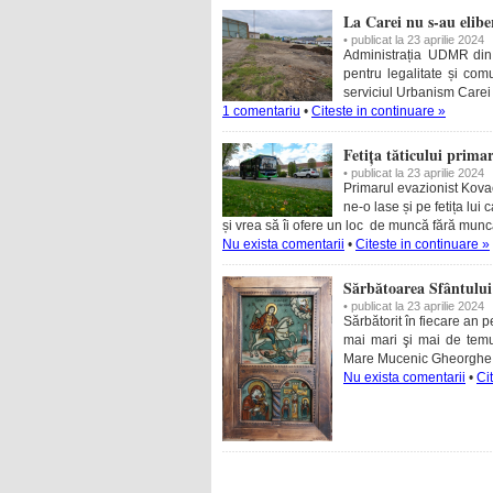
La Carei nu s-au elibe
• publicat la 23 aprilie 2024
Administrația UDMR din C
pentru legalitate și com
serviciul Urbanism Carei
1 comentariu
•
Citeste in continuare »
Fetița tăticului prim
• publicat la 23 aprilie 2024
Primarul evazionist Kova
ne-o lase și pe fetița lui
și vrea să îi ofere un loc de muncă fără mun
Nu exista comentarii
•
Citeste in continuare »
Sărbătoarea Sfântului
• publicat la 23 aprilie 2024
Sărbătorit în fiecare an 
mai mari şi mai de temut
Mare Mucenic Gheorghe. 
Nu exista comentarii
•
Ci