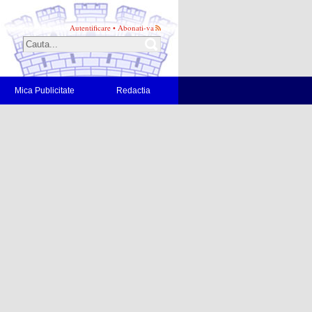
Autentificare
•
Abonati-va
Mica Publicitate
Redactia