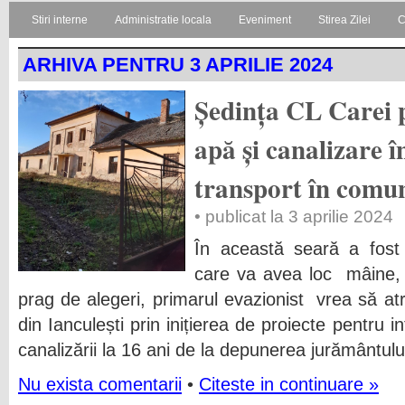
Stiri interne
Administratie locala
Eveniment
Stirea Zilei
C
ARHIVA PENTRU 3 APRILIE 2024
Ședința CL Carei 
apă și canalizare î
transport în comu
• publicat la 3 aprilie 2024
În această seară a fost
care va avea loc mâine, 4
prag de alegeri, primarul evazionist vrea să at
din Ianculești prin inițierea de proiecte pentru 
canalizării la 16 ani de la depunerea jurământulu
Nu exista comentarii
•
Citeste in continuare »