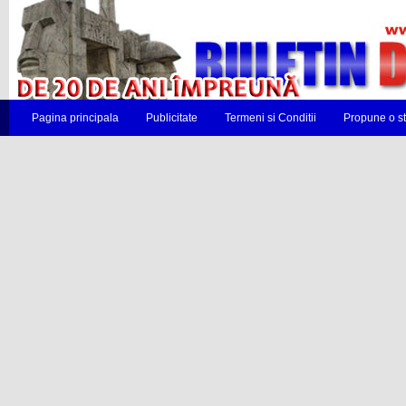
Pagina principala
Publicitate
Termeni si Conditii
Propune o st