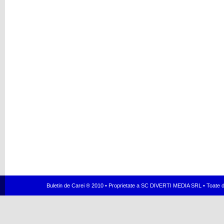
Buletin de Carei ® 2010 • Proprietate a SC DIVERTI MEDIA SRL • Toate dr