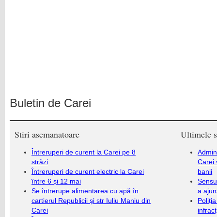
Buletin de Carei
Stiri asemanatoare
Ultimele s
Întreruperi de curent la Carei pe 8
Admini
străzi
Carei 
Întreruperi de curent electric la Carei
banii
între 6 și 12 mai
Sensul
Se întrerupe alimentarea cu apă în
a ajun
cartierul Republicii și str Iuliu Maniu din
Poliți
Carei
infrac