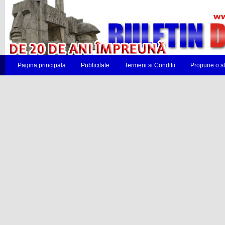
Pagina principala
Publicitate
Termeni si Conditii
Propune o st