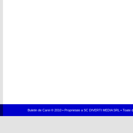
Buletin de Carei ® 2010 • Proprietate a SC DIVERTI MEDIA SRL • Toate dr