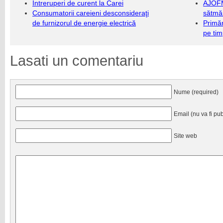
Întreruperi de curent la Carei
AJOFM
Consumatorii careieni desconsideraţi
sătmăr
de furnizorul de energie electrică
Primăr
pe ti
Lasati un comentariu
Nume (required)
Email (nu va fi pub
Site web