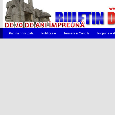
Pagina principala
Publicitate
Termeni si Conditii
Propune o st