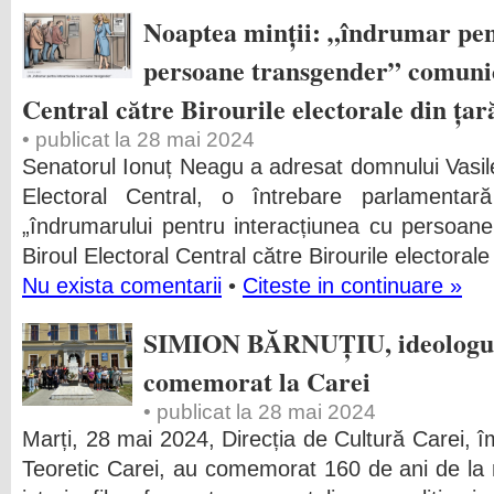
Noaptea minții: „îndrumar pen
persoane transgender” comunic
Central către Birourile electorale din țară
• publicat la 28 mai 2024
Senatorul Ionuț Neagu a adresat domnului Vasile
Electoral Central, o întrebare parlamentar
„îndrumarului pentru interacțiunea cu persoan
Biroul Electoral Central către Birourile electorale
Nu exista comentarii
•
Citeste in continuare »
SIMION BĂRNUȚIU, ideologul R
comemorat la Carei
• publicat la 28 mai 2024
Marți, 28 mai 2024, Direcția de Cultură Carei, î
Teoretic Carei, au comemorat 160 de ani de la 