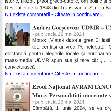
istoric, filozof, preot greco-catolic, om politic și
Revoluției de la 1848 din Transilvania. Simion Bă
Nu exista comentarii
•
Citeste in continuare »
Andrei Gorșcovoz: UDMR – 
• publicat la 28 mai 2024
Motto: „Viața-i datorie grea Și laș
tot, cei lași ar vrea Pe neluptat.
electorală pentru alegerile locale și europarl
mass-media UDMR spun sus și tare că: „… ung
conviețuiască
Nu exista comentarii
•
Citeste in continuare »
Eroul Național AVRAM IANCU va
Mare. Personalități marcante 
• publicat la 28 mai 2024
Sâmbătă, 1 iunie 2024, se va or