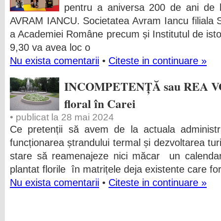
pentru a aniversa 200 de ani de l
AVRAM IANCU. Societatea Avram Iancu filiala Sat
a Academiei Române precum și Institutul de isto
9,30 va avea loc o
Nu exista comentarii
•
Citeste in continuare »
INCOMPETENȚĂ sau REA VOI
floral în Carei
• publicat la 28 mai 2024
Ce pretenții să avem de la actuala administr
funcționarea ștrandului termal și dezvoltarea tur
stare să reamenajeze nici măcar un calendar
plantat florile în matrițele deja existente care 
Nu exista comentarii
•
Citeste in continuare »