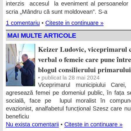
interzis accesul la eveniment al persoanelor 
scria „Mândru că sunt moldovean”.
S-a
1 comentariu
•
Citeste in continuare »
MAI MULTE ARTICOLE
Keizer Ludovic, viceprimarul ca
verbal o femeie care pune într
blogul consilierului primarului
• publicat la 28 mai 2024
Viceprimarul municipiului Carei
agresează femei pe domeniul public, în fața sed
socială, face pe lupul moralist în compuneri
evazionist, analfabetul funcțional Szesz care nu 
beneficiu
Nu exista comentarii
•
Citeste in continuare »