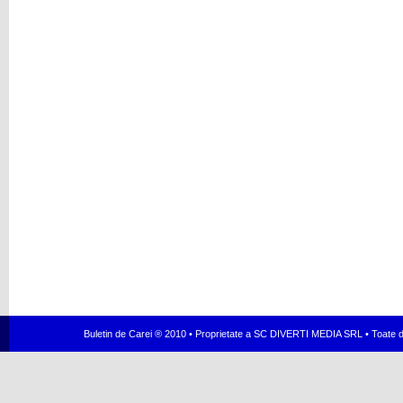
Buletin de Carei ® 2010 • Proprietate a SC DIVERTI MEDIA SRL • Toate dr