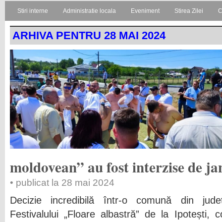
Stiri interne
Administratie locala
Eveniment
Stirea Zilei
C
ARHIVA PENTRU 28 MAI 2024
moldovean” au fost interzise de j
• publicat la 28 mai 2024
Decizie incredibilă într-o comună din județ
Festivalului „Floare albastră” de la Ipotești