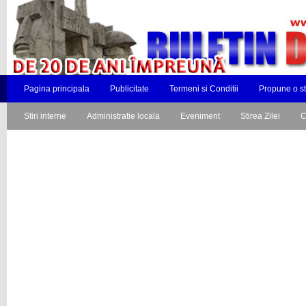
Pagina principala
Publicitate
Termeni si Conditii
Propune o st
Stiri interne
Administratie locala
Eveniment
Stirea Zilei
C