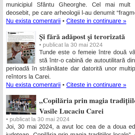
municipiul Sfântu Gheorghe. Cel mai mult a
deosebit, pe care arheologii l-au denumit “fragm
Nu exista comentarii
•
Citeste in continuare »
Și fără adăpost și terorizată
• publicat la 30 mai 2024
Tunde este o femeie între două vâ
stă într-o cabină de autoutilitară di
perioadă în străinătate dar datorită unor multi
reîntors la Carei.
Nu exista comentarii
•
Citeste in continuare »
„Copilăria prin magia tradițiil
Vasile Lucaciu Carei
• publicat la 30 mai 2024
Joi, 30 mai 2024, a avut loc cea de a doua ediț
județean „Copilăria prin magia tradițiilor locale”