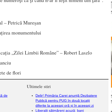
de numeroşi ca şi când n-ar fi ieşit nimeni din ţară”.
al – Petrică Mureșan
ințirea monumentului
icația „Zilei Limbii Române” – Robert Laszlo
Danciu
te de flori
Ultimele stiri
tă de
Delir! Primăria Carei anunță Dezbatere
Publică pentru PUG în două locații
diferite la aceeași oră și în aceeași zi
Liberalii sătmăreni acuză: bani