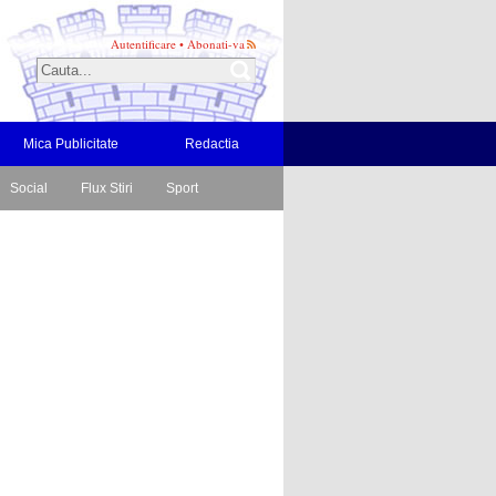
Autentificare
•
Abonati-va
Mica Publicitate
Redactia
Social
Flux Stiri
Sport