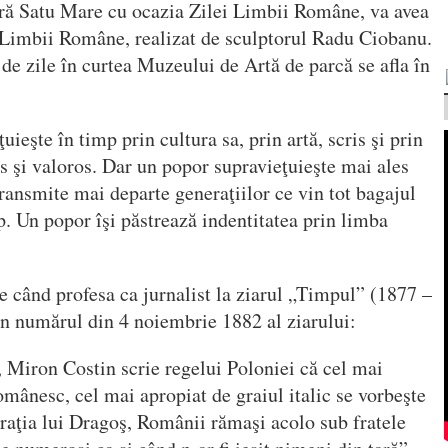
ură Satu Mare cu ocazia Zilei Limbii Române, va avea
Limbii Române, realizat de sculptorul Radu Ciobanu.
e zile în curtea Muzeului de Artă de parcă se afla în
ieşte în timp prin cultura sa, prin artă, scris şi prin
s şi valoros. Dar un popor supravieţuieşte mai ales
transmite mai departe generaţiilor ce vin tot bagajul
. Un popor îşi păstrează indentitatea prin limba
e când profesa ca jurnalist la ziarul „Timpul” (1877 –
n numărul din 4 noiembrie 1882 al ziarului:
, Miron Costin scrie regelui Poloniei că cel mai
omânesc, cel mai apropiat de graiul italic se vorbeşte
raţia lui Dragoş, Românii rămaşi acolo sub fratele