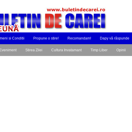
meni si Conditii
Propune o stire!
Recomandam!
Dapy vă răspunde
Eveniment
Stirea Zilei
Cultura Invatamant
Timp Liber
Opinii