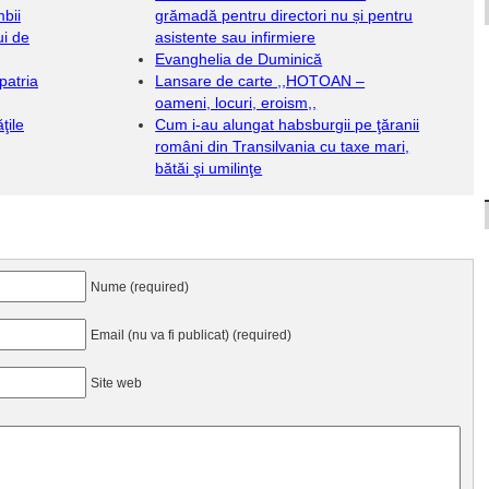
bii
grămadă pentru directori nu și pentru
i de
asistente sau infirmiere
Evanghelia de Duminică
patria
Lansare de carte ,,HOTOAN –
oameni, locuri, eroism,,
ţile
Cum i-au alungat habsburgii pe ţăranii
români din Transilvania cu taxe mari,
bătăi şi umilinţe
Nume (required)
Email (nu va fi publicat) (required)
Site web