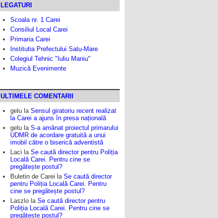
LEGATURI
Scoala nr. 1 Carei
Consiliul Local Carei
Primaria Carei
Institutia Prefectului Satu-Mare
Colegiul Tehnic "Iuliu Maniu"
Muzică Evenimente
ULTIMELE COMENTARII
gelu
la
Sensul giratoriu recent realizat
la Carei a ajuns în presa națională
gelu
la
S-a amânat proiectul primarului
UDMR de acordare gratuită a unui
imobil către o biserică adventistă
Laci
la
Se caută director pentru Poliția
Locală Carei. Pentru cine se
pregătește postul?
Buletin de Carei
la
Se caută director
pentru Poliția Locală Carei. Pentru
cine se pregătește postul?
Laszlo
la
Se caută director pentru
Poliția Locală Carei. Pentru cine se
pregătește postul?