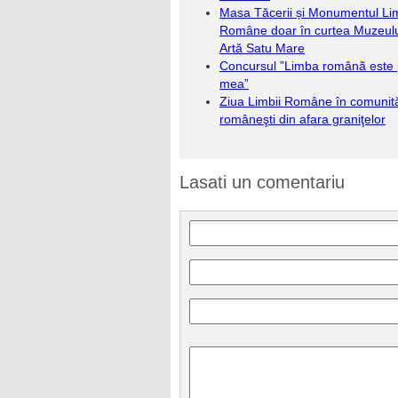
Masa Tăcerii și Monumentul Lim
Române doar în curtea Muzeulu
Artă Satu Mare
Concursul ”Limba românã este 
mea”
Ziua Limbii Române în comunită
româneşti din afara graniţelor
Lasati un comentariu