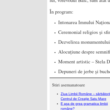
lui, voievodul Balc, sunt atât 
În program:
Intonarea Imnului Națion
Ceremonial religios și sf
Dezvelirea monumentului
Alocuțiune despre semnif
Moment artistic – Stela 
Depuneri de jerbe și buche
Stiri asemanatoare
Ziua Limbii Române – sărbători
Centrul de Creație Satu Mare
E aşa de grea gramatica limbii
române?