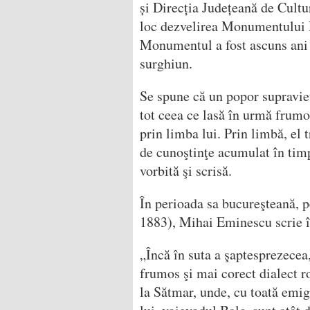
și Direcția Județeană de Cult
loc dezvelirea Monumentului 
Monumentul a fost ascuns ani d
surghiun.
Se spune că un popor supravieţu
tot ceea ce lasă în urmă frumo
prin limba lui. Prin limbă, el 
de cunoştinţe acumulat în timp
vorbită şi scrisă.
În perioada sa bucureşteană, p
1883), Mihai Eminescu scrie î
„Încă în suta a şaptesprezecea
frumos şi mai corect dialect r
la Sătmar, unde, cu toată emig