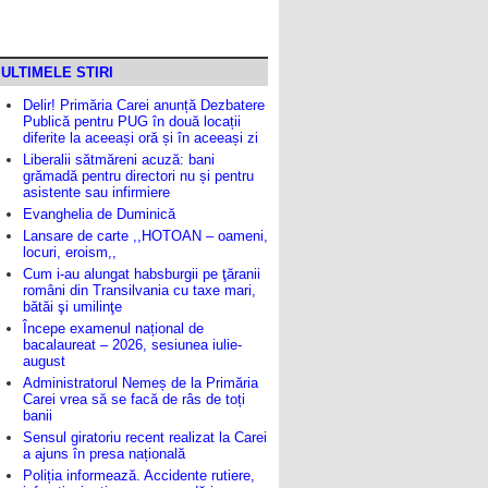
ULTIMELE STIRI
Delir! Primăria Carei anunță Dezbatere
Publică pentru PUG în două locații
diferite la aceeași oră și în aceeași zi
Liberalii sătmăreni acuză: bani
grămadă pentru directori nu și pentru
asistente sau infirmiere
Evanghelia de Duminică
Lansare de carte ,,HOTOAN – oameni,
locuri, eroism,,
Cum i-au alungat habsburgii pe ţăranii
români din Transilvania cu taxe mari,
bătăi şi umilinţe
Începe examenul național de
bacalaureat – 2026, sesiunea iulie-
august
Administratorul Nemeș de la Primăria
Carei vrea să se facă de râs de toți
banii
Sensul giratoriu recent realizat la Carei
a ajuns în presa națională
Poliția informează. Accidente rutiere,