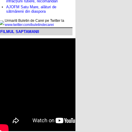
infracțiuni rutiere, recomandări
AJOFM Satu Mare, alături de
sătmărenii din diaspora
Urmariti Buletin de Carei pe Twitter la
www.twitter.com/buletindecarei
FILMUL SAPTAMANII