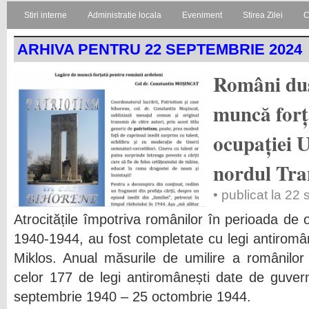
Stiri interne
Administratie locala
Eveniment
Stirea Zilei
C
ARHIVA PENTRU 22 SEPTEMBRIE 2024
Români duș
muncă forț
ocupației U
nordul Tran
• publicat la 22
Atrocitățile împotriva românilor în perioada de 
1940-1944, au fost completate cu legi antiromâ
Miklos. Anual măsurile de umilire a românilor
celor 177 de legi antiromânești date de guvern
septembrie 1940 – 25 octombrie 1944.