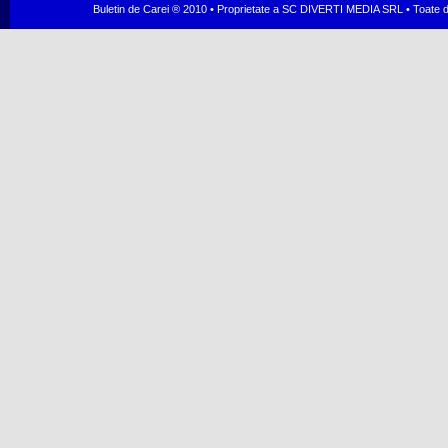
Buletin de Carei ® 2010 • Proprietate a SC DIVERTI MEDIA SRL • Toate dr