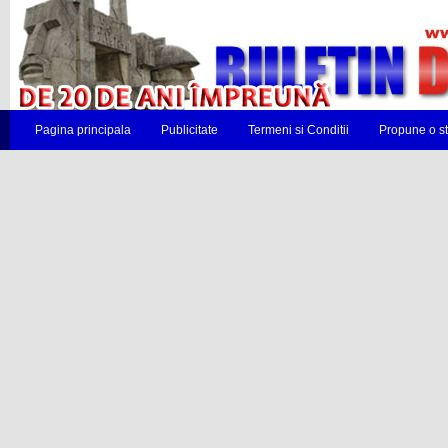
Pagina principala
Publicitate
Termeni si Conditii
Propune o st