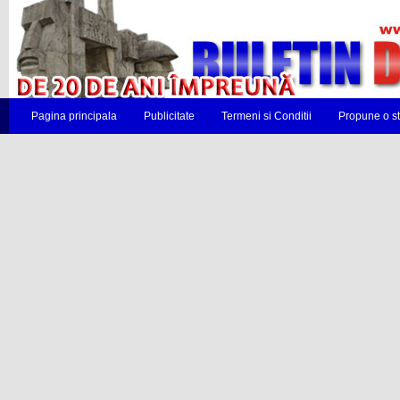
Pagina principala
Publicitate
Termeni si Conditii
Propune o st