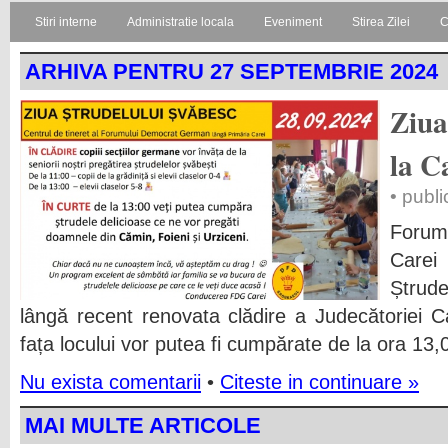
Stiri interne
Administratie locala
Eveniment
Stirea Zilei
C
ARHIVA PENTRU 27 SEPTEMBRIE 2024
Ziua
la C
• publ
Forum
Carei
Ștrude
lângă recent renovata clădire a Judecătoriei Ca
fața locului vor putea fi cumpărate de la ora 13,
Nu exista comentarii
•
Citeste in continuare »
MAI MULTE ARTICOLE