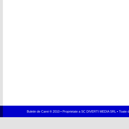
Buletin de Carei ® 2010 • Proprietate a SC DIVERTI MEDIA SRL • Toate dr