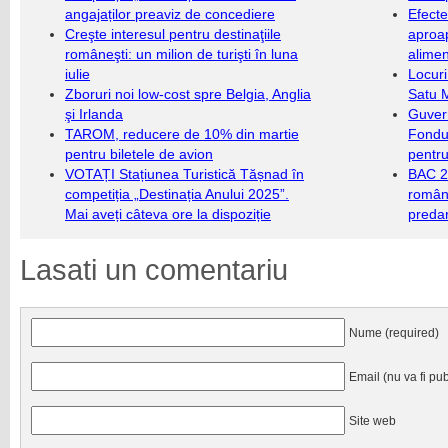
angajaților preaviz de concediere
Efecte
Creşte interesul pentru destinaţiile
aproap
româneşti: un milion de turişti în luna
alimen
iulie
Locuri
Zboruri noi low-cost spre Belgia, Anglia
Satu 
şi Irlanda
Guver
TAROM, reducere de 10% din martie
Fondu
pentru biletele de avion
pentru
VOTAȚI Stațiunea Turistică Tășnad în
BAC 20
competiția „Destinația Anului 2025”.
română
Mai aveți câteva ore la dispoziție
predar
Lasati un comentariu
Nume (required)
Email (nu va fi pub
Site web