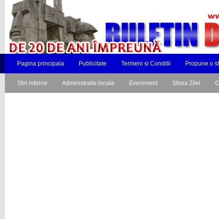
Pagina principala
Publicitate
Termeni si Conditii
Propune o st
Stiri interne
Administratie locala
Eveniment
Stirea Zilei
C