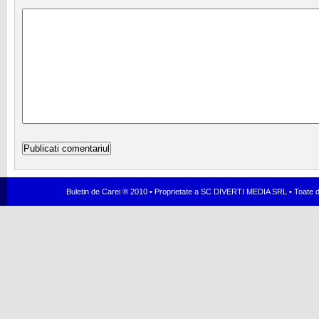
Buletin de Carei ® 2010 • Proprietate a SC DIVERTI MEDIA SRL • Toate dr