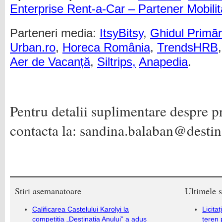
Enterprise Rent-a-Car – Partener Mobilit
Parteneri media:
ItsyBitsy
,
Ghidul Primări
Urban.ro
,
Horeca România
,
TrendsHRB
Aer de Vacanță
,
Siltrips,
Anapedia
.
Pentru detalii suplimentare despre pr
contacta la: sandina.balaban@destin
Stiri asemanatoare
Ultimele s
Calificarea Castelului Karolyi la
Licita
competiția „Destinația Anului” a adus
teren 