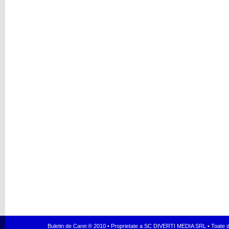
Buletin de Carei ® 2010 • Proprietate a SC DIVERTI MEDIA SRL • Toate dr