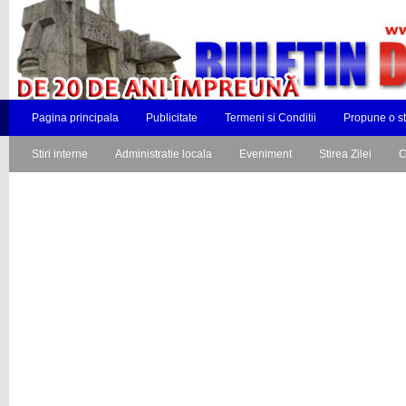
Pagina principala
Publicitate
Termeni si Conditii
Propune o st
Stiri interne
Administratie locala
Eveniment
Stirea Zilei
C