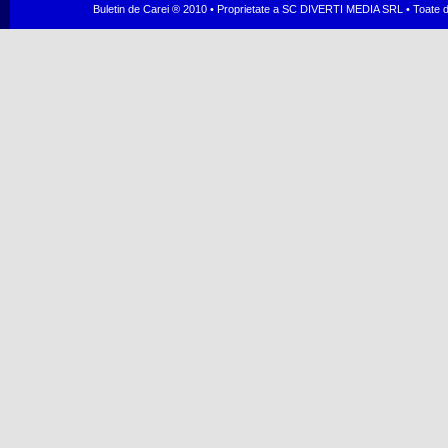
Buletin de Carei ® 2010 • Proprietate a SC DIVERTI MEDIA SRL • Toate dr