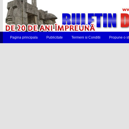
Pagina principala
Publicitate
Termeni si Conditii
Propune o st