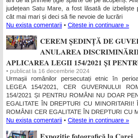
ani de la primele țigle sparte de pe acoperiș. Afl
județean Satu Mare, a fost lăsată de izbeliște p
cât mai mari și deci să fie nevoie de lucrări
Nu exista comentarii
•
Citeste in continuare »
CEREM ȘEDINȚĂ DE GUVE
ANULAREA DISCRIMINĂRI
APLICAREA LEGII 154/2021 ȘI PENT
• publicat la 16 decembrie 2024
Urmașii românilor persecutați etnic în perio
LEGEA 154/2021, CER GUVERNULUI ROM
154/2021 ȘI PENTRU ROMÂNI NU DOAR PE
EGALITATE ÎN DREPTURI CU MINORITARII! 
ROMÂNII CER EGALITATE ÎN DREPTURI CU M
Nu exista comentarii
•
Citeste in continuare »
Expoziție fotografică la Carei