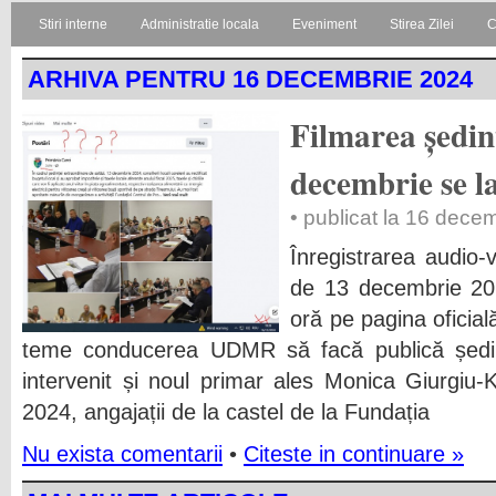
Stiri interne
Administratie locala
Eveniment
Stirea Zilei
C
ARHIVA PENTRU 16 DECEMBRIE 2024
Filmarea ședin
decembrie se l
• publicat la 16 dece
Înregistrarea audio-
de 13 decembrie 202
oră pe pagina oficial
teme conducerea UDMR să facă publică ședința
intervenit și noul primar ales Monica Giurgiu
2024, angajații de la castel de la Fundația
Nu exista comentarii
•
Citeste in continuare »