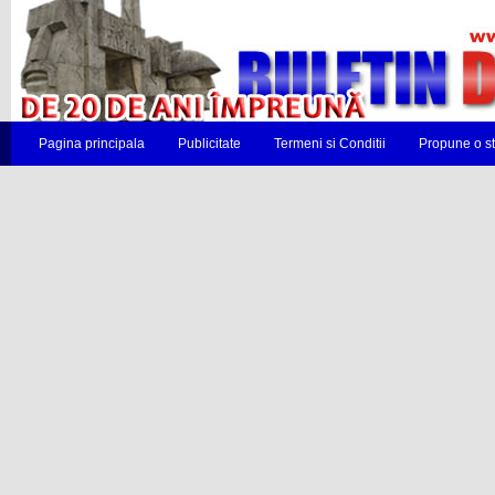
Pagina principala
Publicitate
Termeni si Conditii
Propune o st