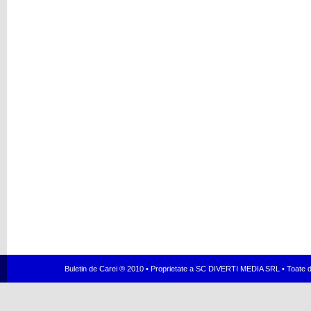
Buletin de Carei ® 2010 • Proprietate a SC DIVERTI MEDIA SRL • Toate dr