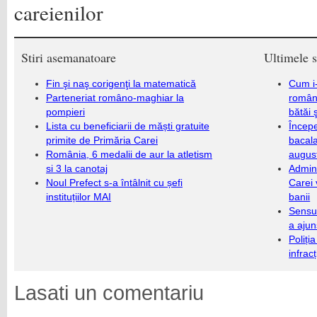
careienilor
Stiri asemanatoare
Ultimele s
Fin şi naş corigenţi la matematică
Cum i-
Parteneriat româno-maghiar la
români
pompieri
bătăi 
Lista cu beneficiarii de măști gratuite
Încep
primite de Primăria Carei
bacala
România, 6 medalii de aur la atletism
augus
si 3 la canotaj
Admini
Noul Prefect s-a întâlnit cu șefi
Carei 
instituțiilor MAI
banii
Sensul
a ajun
Poliți
infrac
Lasati un comentariu