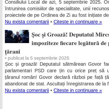
Consiliului Local de azi, 5 septembrie 2025. O
întrunirea comisiilor de specialitate, unii recun
proiectele de pe Ordinea de Zi au fost inițiate d
Nu exista comentarii
•
Citeste in continuare »
Șoc și Groază! Deputatul Mirc
impoziteze fiecare legătură de
țărani
• publicat la 5 septembrie 2025
Șoc și groază! Deputatul sătmărean Govor fac
parlamentari PSD care țin cu orice preț să 
țăranul român! Govor declară război pe față ț
abandonat de stat. Ascultați înregistrarea de la f
Nu exista comentarii
•
Citeste in continuare »