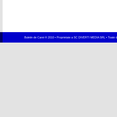
Buletin de Carei ® 2010 • Proprietate a SC DIVERTI MEDIA SRL • Toate dr