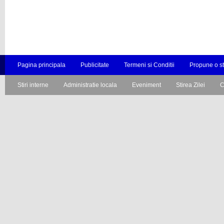
Pagina principala
Publicitate
Termeni si Conditii
Propune o st
Stiri interne
Administratie locala
Eveniment
Stirea Zilei
C