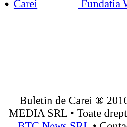
Fundatia 
Buletin de Carei ® 201
MEDIA SRL • Toate dreptur
BTC News SRL
• Conta