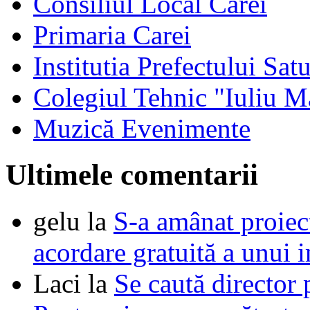
Consiliul Local Carei
Primaria Carei
Institutia Prefectului Sa
Colegiul Tehnic "Iuliu M
Muzică Evenimente
Ultimele comentarii
gelu
la
S-a amânat proie
acordare gratuită a unui i
Laci
la
Se caută director 