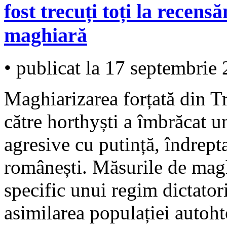
fost trecuți toți la recen
maghiară
• publicat la 17 septembrie
Maghiarizarea forțată din T
către horthyști a îmbrăcat u
agresive cu putință, îndrept
românești. Măsurile de magh
specific unui regim dictator
asimilarea populației autoht