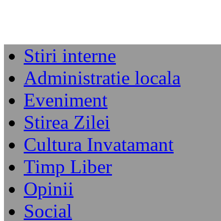
Stiri interne
Administratie locala
Eveniment
Stirea Zilei
Cultura Invatamant
Timp Liber
Opinii
Social