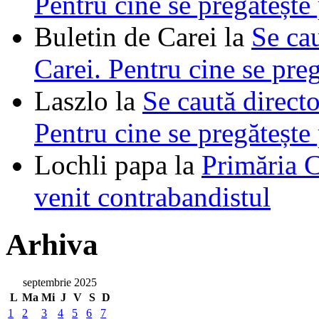
Pentru cine se pregătește
Buletin de Carei
la
Se cau
Carei. Pentru cine se pre
Laszlo
la
Se caută directo
Pentru cine se pregătește
Lochli papa
la
Primăria C
venit contrabandistul
Arhiva
septembrie 2025
L
Ma
Mi
J
V
S
D
1
2
3
4
5
6
7