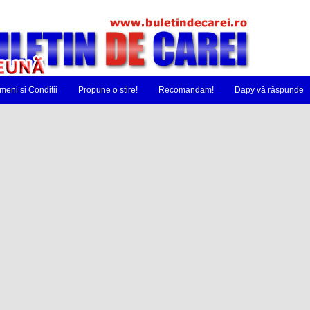
meni si Conditii
Propune o stire!
Recomandam!
Dapy vă răspunde