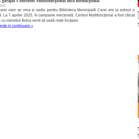
 garajul Centrului Multifuncțional încă nefuncțional
2025
Carei care se vrea și sediu pentru Biblioteca Municipală Carei are la subsol o
ă. La 7 aprilie 2025, în campanie electorală, Centrul Multifuncțional a fost călcat
nte cu ministrul Boloș venit să vadă niște încăperi
teste in continuare »