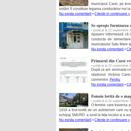
municipiul Carei, pe tron
sistării îl constituie legarea conductelor noi l
Nu exista comentarii
•
Citeste in continuare »
Se oprește furnizarea
• publicat la 22 septembrie 
Apaserv informează că ma
conducta de alimentare
municipiului Satu Mare și
Nu exista comentarii
•
Ci
Primarul din Carei vr
• publicat la 22 septembrie 
După ce am semnalat condi
stadionul Victoria Care
careienilor.
Pentru
Nu exista comentarii
•
Ci
Femeie lovită de o maș
• publicat la 22 septembrie 
O femeie care traversa p
1918 a fost lovită de un autoturism care nu a
echipaj SMURD a sosit la fața locului și a aco
Nu exista comentarii
•
Citeste in continuare »