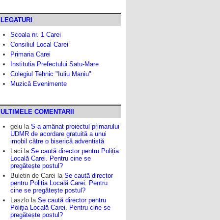
LEGATURI
Scoala nr. 1 Carei
Consiliul Local Carei
Primaria Carei
Institutia Prefectului Satu-Mare
Colegiul Tehnic "Iuliu Maniu"
Muzică Evenimente
ULTIMELE COMENTARII
gelu
la
S-a amânat proiectul primarului
UDMR de acordare gratuită a unui
imobil către o biserică adventistă
Laci
la
Se caută director pentru Poliția
Locală Carei. Pentru cine se
pregătește postul?
Buletin de Carei
la
Se caută director
pentru Poliția Locală Carei. Pentru
cine se pregătește postul?
Laszlo
la
Se caută director pentru
Poliția Locală Carei. Pentru cine se
pregătește postul?