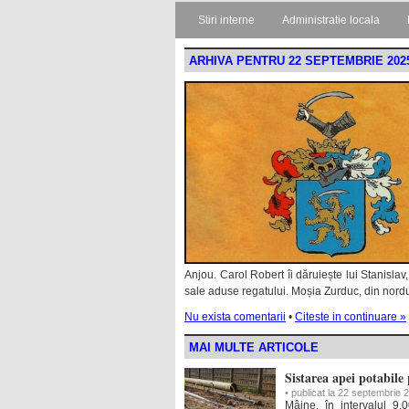
Stiri interne
Administratie locala
ARHIVA PENTRU 22 SEPTEMBRIE 202
Anjou. Carol Robert îi dăruiește lui Stanisl
sale aduse regatului. Moșia Zurduc, din nord
Nu exista comentarii
•
Citeste in continuare »
MAI MULTE ARTICOLE
Sistarea apei potabile
• publicat la 22 septembrie 
Mâine, în intervalul 9.