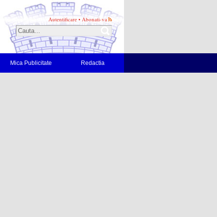
Autentificare
•
Abonati-va
Mica Publicitate
Redactia