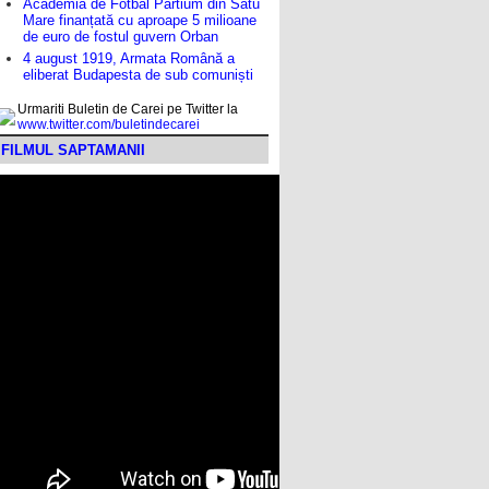
Academia de Fotbal Partium din Satu
Mare finanțată cu aproape 5 milioane
de euro de fostul guvern Orban
4 august 1919, Armata Română a
eliberat Budapesta de sub comuniști
Urmariti Buletin de Carei pe Twitter la
www.twitter.com/buletindecarei
FILMUL SAPTAMANII