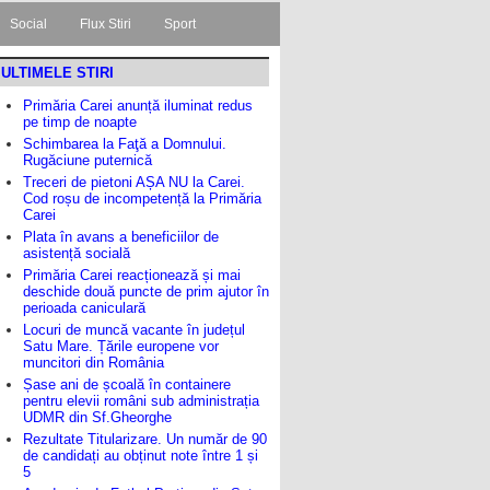
Social
Flux Stiri
Sport
ULTIMELE STIRI
Primăria Carei anunță iluminat redus
pe timp de noapte
Schimbarea la Faţă a Domnului.
Rugăciune puternică
Treceri de pietoni AȘA NU la Carei.
Cod roșu de incompetență la Primăria
Carei
Plata în avans a beneficiilor de
asistență socială
Primăria Carei reacționează și mai
deschide două puncte de prim ajutor în
perioada caniculară
Locuri de muncă vacante în județul
Satu Mare. Țările europene vor
muncitori din România
Șase ani de școală în containere
pentru elevii români sub administrația
UDMR din Sf.Gheorghe
Rezultate Titularizare. Un număr de 90
de candidați au obținut note între 1 și
5