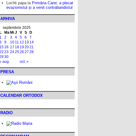
Lochli papa
la
Primăria Carei: a plecat
evazionistul și a venit contrabandistul
ARHIVA
septembrie 2025
L
Ma
Mi
J
V
S
D
1
2
3
4
5
6
7
8
9
10
11
12
13
14
15
16
17
18
19
20
21
22
23
24
25
26
27
28
29
30
« aug.
oct. »
PRESA
CALENDAR ORTODOX
RADIO