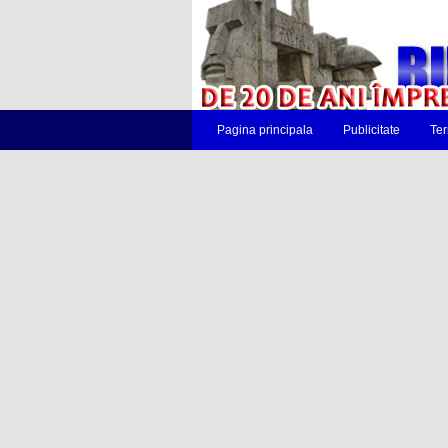
Pagina principala
Publicitate
Ter