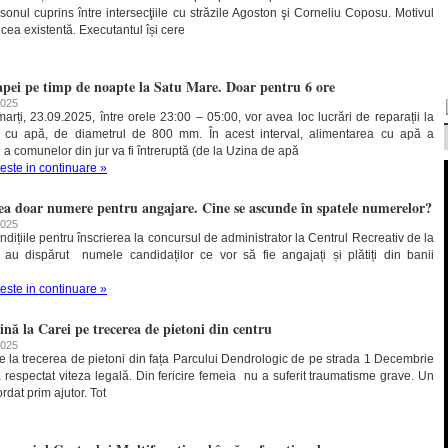
sonul cuprins între intersecţiile cu străzile Agoston şi Corneliu Coposu. Motivul
a cea existentă. Executantul își cere
 apei pe timp de noapte la Satu Mare. Doar pentru 6 ore
2025
rți, 23.09.2025, între orele 23:00 – 05:00, vor avea loc lucrări de reparații la
 cu apă, de diametrul de 800 mm. În acest interval, alimentarea cu apă a
 a comunelor din jur va fi întreruptă (de la Uzina de apă
teste in continuare »
ea doar numere pentru angajare. Cine se ascunde în spatele numerelor?
2025
țiile pentru înscrierea la concursul de administrator la Centrul Recreativ de la
i au dispărut numele candidaților ce vor să fie angajați și plătiți din banii
teste in continuare »
ină la Carei pe trecerea de pietoni din centru
2025
e la trecerea de pietoni din fața Parcului Dendrologic de pe strada 1 Decembrie
 respectat viteza legală. Din fericire femeia nu a suferit traumatisme grave. Un
rdat prim ajutor. Tot