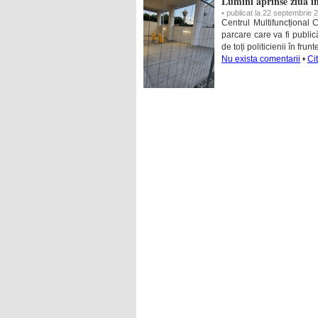
Lumini aprinse ziua în
• publicat la 22 septembrie 
Centrul Multifuncțional 
parcare care va fi public
de toți politicienii în fru
Nu exista comentarii
•
Ci