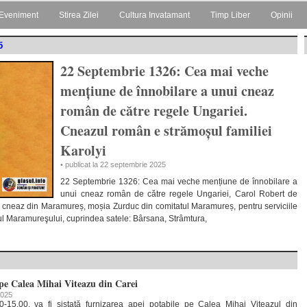
Eveniment
Stirea Zilei
Cultura Invatamant
Timp Liber
Opinii
5
22 Septembrie 1326: Cea mai veche
mențiune de înnobilare a unui cneaz
român de către regele Ungariei.
Cneazul român e strămoșul familiei
Karolyi
• publicat la 22 septembrie 2025
22 Septembrie 1326: Cea mai veche mențiune de înnobilare a
unui cneaz român de către regele Ungariei, Carol Robert de
av, cneaz din Maramureș, moșia Zurduc din comitatul Maramureș, pentru serviciile
ul Maramureşului, cuprindea satele: Bârsana, Strâmtura,
 pe Calea Mihai Viteazu din Carei
2025
00-15.00, va fi sistată furnizarea apei potabile pe Calea Mihai Viteazul din