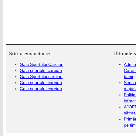
Stiri asemanatoare
Ultimele s
Gala Sportului Careian
Admini
Gala sportului careian
Carei 
Gala Sportului careian
banii
Gala sportului careian
Sensul
Gala sportului careian
a ajun
Poliți
infrac
AJOFM
sătmăr
Primăr
pe ti