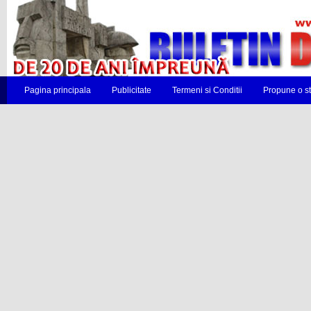
Pagina principala
Publicitate
Termeni si Conditii
Propune o st