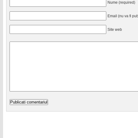
Nume (required)
Email (nu va fi pub
Site web