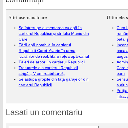
Stiri asemanatoare
Ultimele s
Se întrerupe alimentarea cu apă în
Cum i-
cartierul Republicii și str Iuliu Maniu din
români
Carei
bătăi 
Fără apă potabilă în cartierul
Încep
Republicii Carei. Avarie în urma
bacala
lucrărilor de reabilitare rețea apă-canal
augus
Tăieri de arbori în cartierul Republicii
Admini
Trotuarele din cartierul Republicii
Carei 
strigă ,, Vrem reabilitare!,,
banii
Se astupă gropile din faţa garajelor din
Sensul
cartierul Republicii
a ajun
Poliți
infrac
Lasati un comentariu