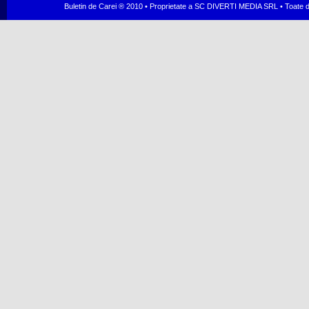
Buletin de Carei ® 2010 • Proprietate a SC DIVERTI MEDIA SRL • Toate dr