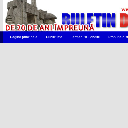
Pagina principala
Publicitate
Termeni si Conditii
Propune o st