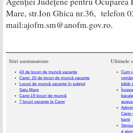
Agenției Județene pentru Ocuparea 
Mare, str.Ion Ghica nr.36, telefon 
mail:ajofm.sm@anofm.gov.ro.
Stiri asemanatoare
Ultimele s
43 de locuri de muncă vacante
Cum i-
Carei: 20 de locuri de muncă vacante
români
Locuri de muncă vacante în județul
bătăi 
Satu Mare
Încep
Carei:19 locuri de muncă
bacala
7 locuri vacante la Carei
augus
Admini
Carei 
banii
Sensul
a ajun