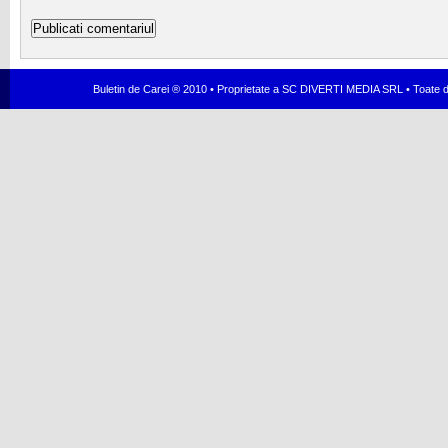
Buletin de Carei ® 2010 • Proprietate a SC DIVERTI MEDIA SRL • Toate dr