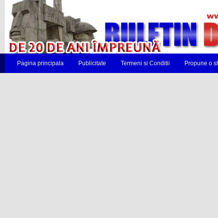
Pagina principala
Publicitate
Termeni si Conditii
Propune o st