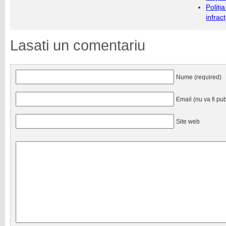
Poliți
infrac
Lasati un comentariu
Nume (required)
Email (nu va fi pub
Site web