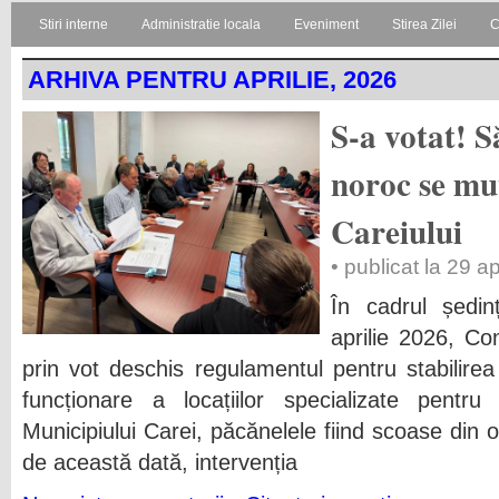
Stiri interne
Administratie locala
Eveniment
Stirea Zilei
C
ARHIVA PENTRU APRILIE, 2026
S-a votat! S
noroc se mut
Careiului
• publicat la 29 a
În cadrul ședin
aprilie 2026, Co
prin vot deschis regulamentul pentru stabilirea 
funcționare a locațiilor specializate pent
Municipiului Carei, păcănelele fiind scoase din 
de această dată, intervenția