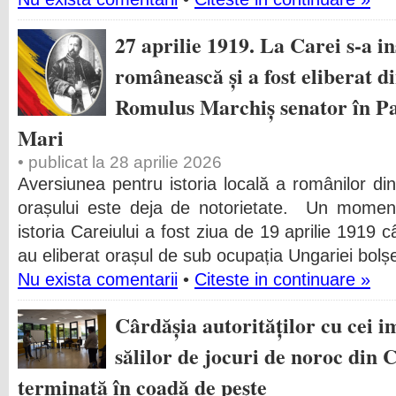
27 aprilie 1919. La Carei s-a i
românească și a fost eliberat d
Romulus Marchiș senator în P
Mari
• publicat la 28 aprilie 2026
Aversiunea pentru istoria locală a românilor di
orașului este deja de notorietate. Un moment
istoria Careiului a fost ziua de 19 aprilie 191
au eliberat orașul de sub ocupația Ungariei bolș
Nu exista comentarii
•
Citeste in continuare »
Cârdășia autorităților cu cei i
sălilor de jocuri de noroc din 
terminată în coadă de pește