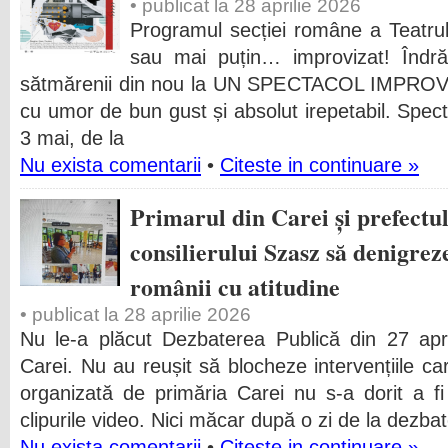
• publicat la 28 aprilie 2026
Programul secției române a Teatru
sau mai puțin… improvizat! Îndră
sătmărenii din nou la UN SPECTACOL IMPROVI
cu umor de bun gust și absolut irepetabil. Spec
3 mai, de la
Nu exista comentarii
•
Citeste in continuare »
Primarul din Carei și prefectul
consilierului Szasz să denigre
românii cu atitudine
• publicat la 28 aprilie 2026
Nu le-a plăcut Dezbaterea Publică din 27 apri
Carei. Nu au reușit să blocheze intervențiile ca
organizată de primăria Carei nu s-a dorit a f
clipurile video. Nici măcar după o zi de la dezba
Nu exista comentarii
•
Citeste in continuare »