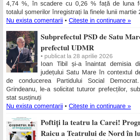
4,74 %, în scadere cu 0,26 % față de luna fe
totalul șomerilor înregistrați la finele lunii mart
Nu exista comentarii
•
Citeste in continuare »
Subprefectul PSD de Satu Mare 
prefectul UDMR
• publicat la 28 aprilie 2026
Ioan Tibil și-a înaintat demisia d
județului Satu Mare în contextul dec
de conducerea Partidului Social Democrat
Grindeanu, le-a solicitat tuturor prefecților, sub
stat susținuți
Nu exista comentarii
•
Citeste in continuare »
Poftiți la teatru la Carei! Pr
Raicu a Teatrului de Nord în l