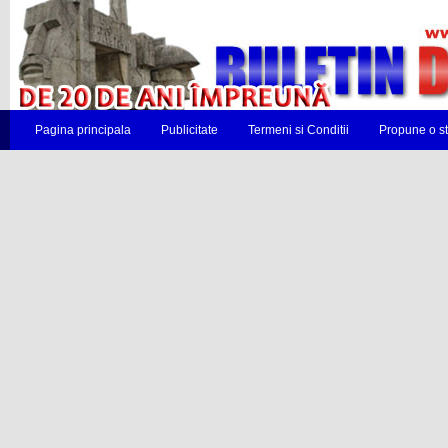
Pagina principala
Publicitate
Termeni si Conditii
Propune o st