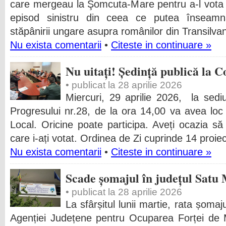
care mergeau la Şomcuta-Mare pentru a-l vota 
episod sinistru din ceea ce putea înseamna “
stăpânirii ungare asupra românilor din Transilvani
Nu exista comentarii
•
Citeste in continuare »
Nu uitați! Ședință publică la C
• publicat la 28 aprilie 2026
Miercuri, 29 aprilie 2026, la sediu
Progresului nr.28, de la ora 14,00 va avea loc 
Local. Oricine poate participa. Aveți ocazia să v
care i-ați votat. Ordinea de Zi cuprinde 14 proie
Nu exista comentarii
•
Citeste in continuare »
Scade șomajul în județul Satu
• publicat la 28 aprilie 2026
La sfârșitul lunii martie, rata șomaj
Agenției Județene pentru Ocuparea Forței de