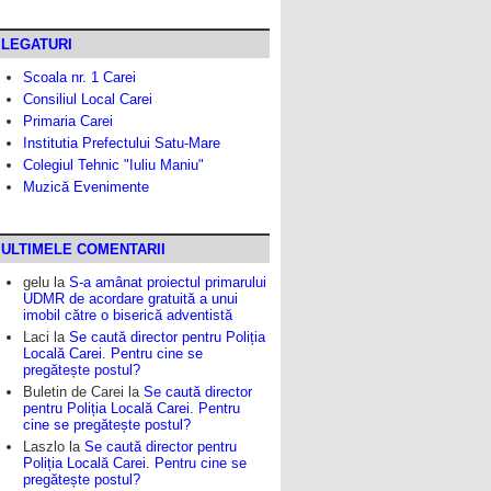
LEGATURI
Scoala nr. 1 Carei
Consiliul Local Carei
Primaria Carei
Institutia Prefectului Satu-Mare
Colegiul Tehnic "Iuliu Maniu"
Muzică Evenimente
ULTIMELE COMENTARII
gelu
la
S-a amânat proiectul primarului
UDMR de acordare gratuită a unui
imobil către o biserică adventistă
Laci
la
Se caută director pentru Poliția
Locală Carei. Pentru cine se
pregătește postul?
Buletin de Carei
la
Se caută director
pentru Poliția Locală Carei. Pentru
cine se pregătește postul?
Laszlo
la
Se caută director pentru
Poliția Locală Carei. Pentru cine se
pregătește postul?