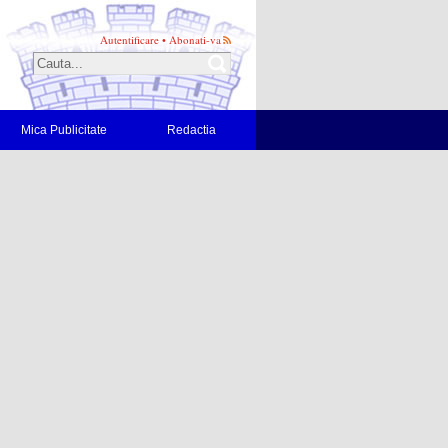
Autentificare
•
Abonati-va
Mica Publicitate
Redactia