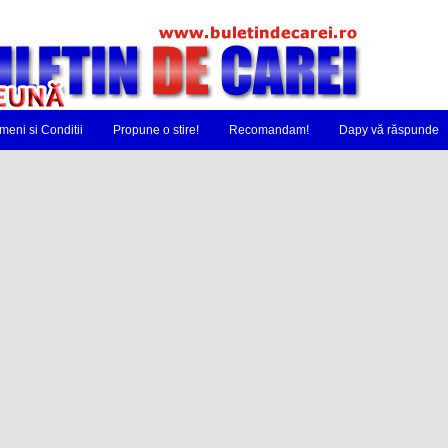
meni si Conditii
Propune o stire!
Recomandam!
Dapy vă răspunde