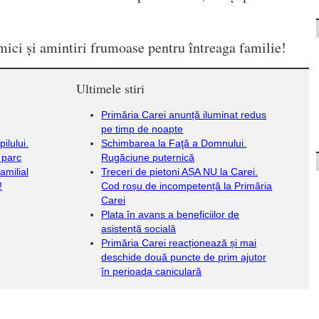
mici și amintiri frumoase pentru întreaga familie!
Ultimele stiri
Primăria Carei anunță iluminat redus
pe timp de noapte
ilului.
Schimbarea la Faţă a Domnului.
n parc
Rugăciune puternică
amilial
Treceri de pietoni AȘA NU la Carei.
!
Cod roșu de incompetență la Primăria
Carei
Plata în avans a beneficiilor de
asistență socială
Primăria Carei reacționează și mai
deschide două puncte de prim ajutor
în perioada caniculară