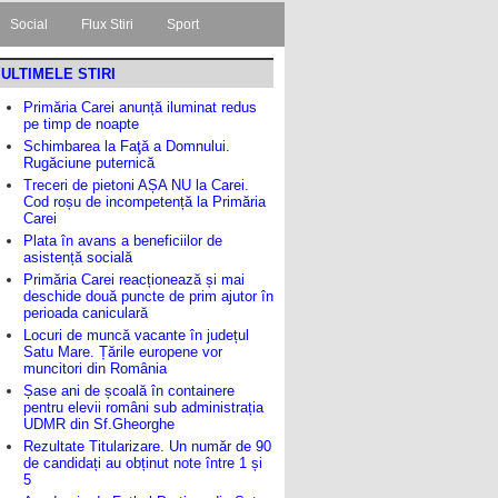
Social
Flux Stiri
Sport
ULTIMELE STIRI
Primăria Carei anunță iluminat redus
pe timp de noapte
Schimbarea la Faţă a Domnului.
Rugăciune puternică
Treceri de pietoni AȘA NU la Carei.
Cod roșu de incompetență la Primăria
Carei
Plata în avans a beneficiilor de
asistență socială
Primăria Carei reacționează și mai
deschide două puncte de prim ajutor în
perioada caniculară
Locuri de muncă vacante în județul
Satu Mare. Țările europene vor
muncitori din România
Șase ani de școală în containere
pentru elevii români sub administrația
UDMR din Sf.Gheorghe
Rezultate Titularizare. Un număr de 90
de candidați au obținut note între 1 și
5