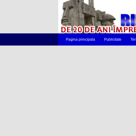
Pagina principala
Publicitate
Ter