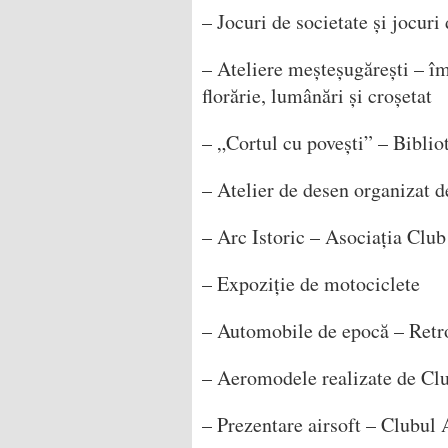
– Jocuri de societate și jocur
– Ateliere meșteșugărești – împ
florărie, lumânări și croșetat
– „Cortul cu povești” – Bibli
– Atelier de desen organizat d
– Arc Istoric – Asociația Clu
– Expoziție de motociclete
– Automobile de epocă – Retr
– Aeromodele realizate de Clu
– Prezentare airsoft – Clubul 