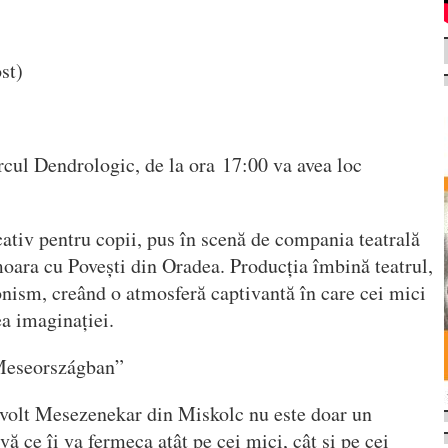
st)
rcul Dendrologic, de la ora 17:00 va avea loc
cativ pentru copii, pus în scenă de compania teatrală
ara cu Povești din Oradea. Producția îmbină teatrul,
nism, creând o atmosferă captivantă în care cei mici
ea imaginației.
Meseországban”
volt Mesezenekar din Miskolc nu este doar un
vă ce îi va fermeca atât pe cei mici, cât și pe cei