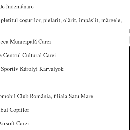
i de îndemânare
letitul coșurilor, pielărit, olărit, împâslit, mărgele,
oteca Municipală Carei
e Centrul Cultural Carei
b Sportiv Károlyi Karvalyok
omobil Club România, filiala Satu Mare
bul Copiilor
Airsoft Carei