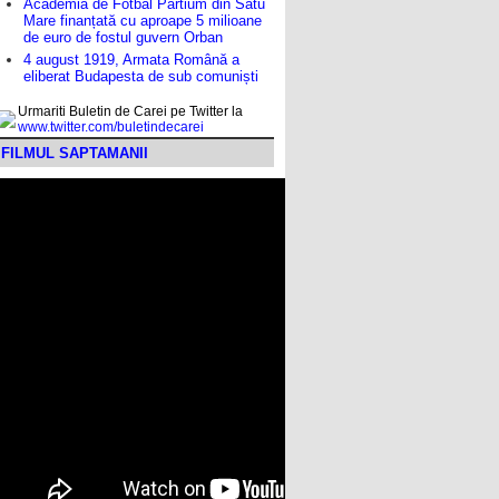
Academia de Fotbal Partium din Satu
Mare finanțată cu aproape 5 milioane
de euro de fostul guvern Orban
4 august 1919, Armata Română a
eliberat Budapesta de sub comuniști
Urmariti Buletin de Carei pe Twitter la
www.twitter.com/buletindecarei
FILMUL SAPTAMANII