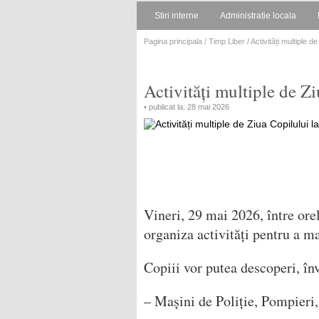
Stiri interne
Administratie locala
Pagina principala
/
Timp Liber
/ Activități multiple d
Activități multiple de Z
• publicat la: 28 mai 2026
Vineri, 29 mai 2026, între ore
organiza activități pentru a m
Copiii vor putea descoperi, în
– Mașini de Poliție, Pompier