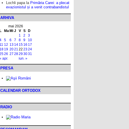
Lochli papa
la
Primăria Carei: a plecat
evazionistul și a venit contrabandistul
ARHIVA
mai 2026
L
Ma
Mi
J
V
S
D
1
2
3
4
5
6
7
8
9
10
11
12
13
14
15
16
17
18
19
20
21
22
23
24
25
26
27
28
29
30
31
« apr.
iun. »
PRESA
CALENDAR ORTODOX
RADIO