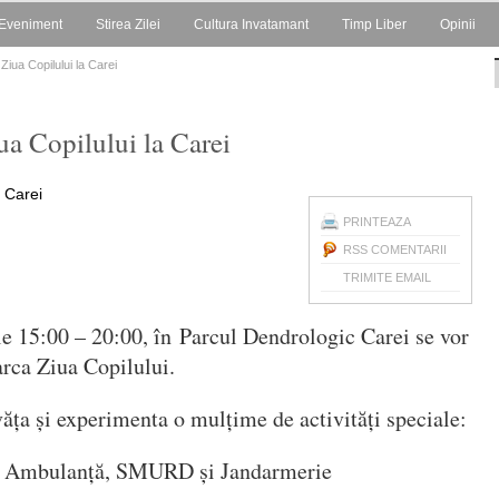
Eveniment
Stirea Zilei
Cultura Invatamant
Timp Liber
Opinii
e Ziua Copilului la Carei
iua Copilului la Carei
PRINTEAZA
RSS COMENTARII
TRIMITE EMAIL
le 15:00 – 20:00, în Parcul Dendrologic Carei se vor
arca Ziua Copilului.
văța și experimenta o mulțime de activități speciale:
i, Ambulanță, SMURD și Jandarmerie