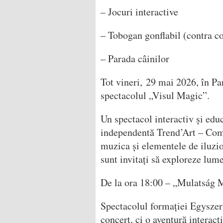
– Jocuri interactive
– Tobogan gonflabil (contra co
– Parada câinilor
Tot vineri, 29 mai 2026, în Pa
spectacolul „Visul Magic”.
Un spectacol interactiv și edu
independentă Trend’Art – Como
muzica și elementele de iluzio
sunt invitați să exploreze lum
De la ora
18:00 – „Mulatság 
Spectacolul formației Egyszer
concert, ci o aventură interacti