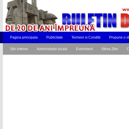
Pagina principala
Publicitate
Termeni si Conditii
Propune o st
Stiri interne
Administratie locala
Eveniment
Stirea Zilei
C