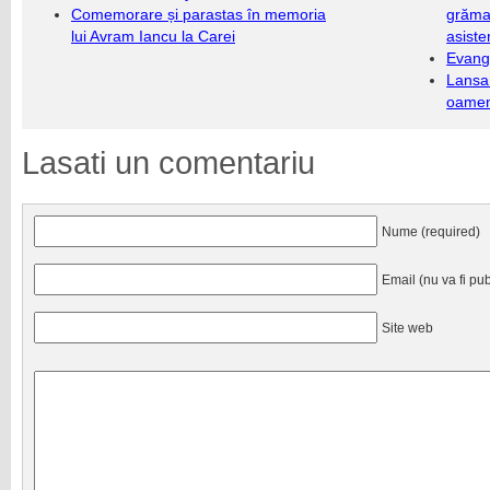
Comemorare și parastas în memoria
grămad
lui Avram Iancu la Carei
asiste
Evang
Lansa
oameni
Lasati un comentariu
Nume (required)
Email (nu va fi pub
Site web