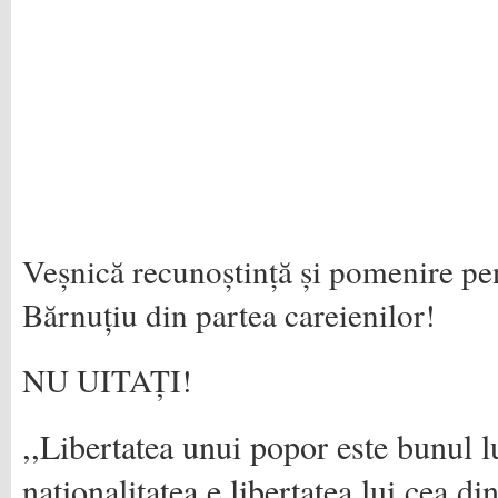
Veșnică recunoștință și pomenire p
Bărnuțiu din partea careienilor!
NU UITAȚI!
,,Libertatea unui popor este bunul lu
naţionalitatea e libertatea lui cea d