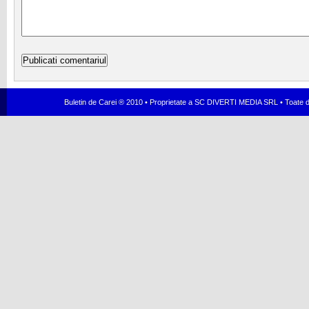
Buletin de Carei ® 2010 • Proprietate a SC DIVERTI MEDIA SRL • Toate dr