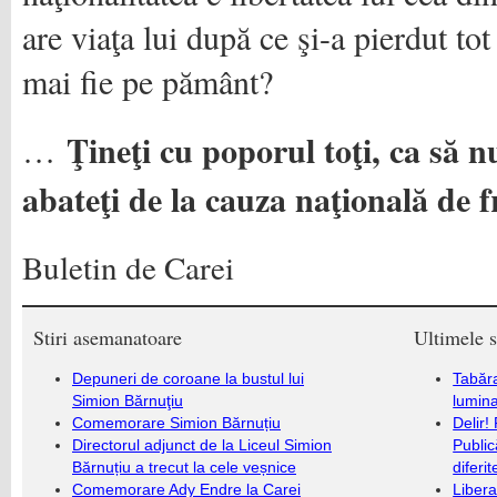
are viaţa lui după ce şi-a pierdut to
mai fie pe pământ?
Ţineţi cu poporul toţi, ca să n
…
abateţi de la cauza naţională de fr
Buletin de Carei
Stiri asemanatoare
Ultimele s
Depuneri de coroane la bustul lui
Tabăra
Simion Bărnuţiu
lumina
Comemorare Simion Bărnuțiu
Delir!
Directorul adjunct de la Liceul Simion
Public
Bărnuțiu a trecut la cele veșnice
diferi
Comemorare Ady Endre la Carei
Libera