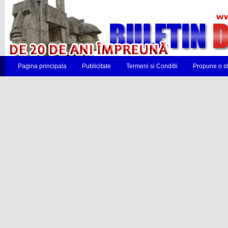
Pagina principala
Publicitate
Termeni si Conditii
Propune o st