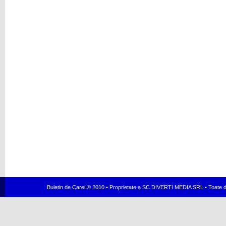
Buletin de Carei ® 2010 • Proprietate a SC DIVERTI MEDIA SRL • Toate dr