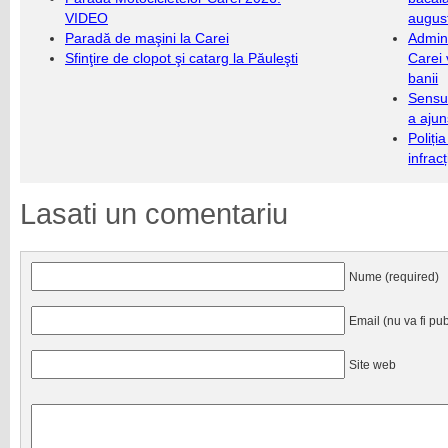
VIDEO
augus
Paradă de maşini la Carei
Admini
Sfinţire de clopot şi catarg la Păuleşti
Carei 
banii
Sensul
a ajun
Poliți
infrac
Lasati un comentariu
Nume (required)
Email (nu va fi pub
Site web