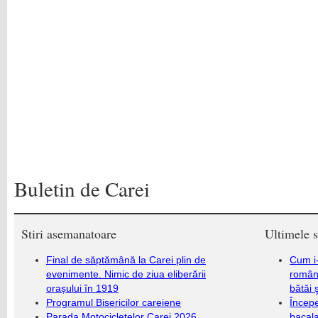
Buletin de Carei
Stiri asemanatoare
Ultimele s
Final de săptămână la Carei plin de
Cum i-
evenimente. Nimic de ziua eliberării
români
orașului în 1919
bătăi 
Programul Bisericilor careiene
Încep
Parada Motocicletelor Carei 2026.
bacala