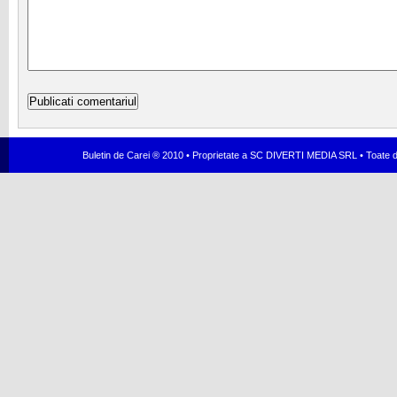
Buletin de Carei ® 2010 • Proprietate a SC DIVERTI MEDIA SRL • Toate dr