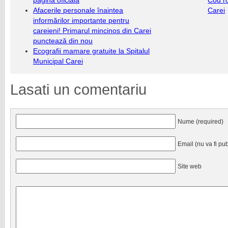
pagina oficială
Cod r
Afacerile personale înaintea
Carei
informărilor importante pentru
careieni! Primarul mincinos din Carei
punctează din nou
Ecografii mamare gratuite la Spitalul
Municipal Carei
Lasati un comentariu
Nume (required)
Email (nu va fi pub
Site web