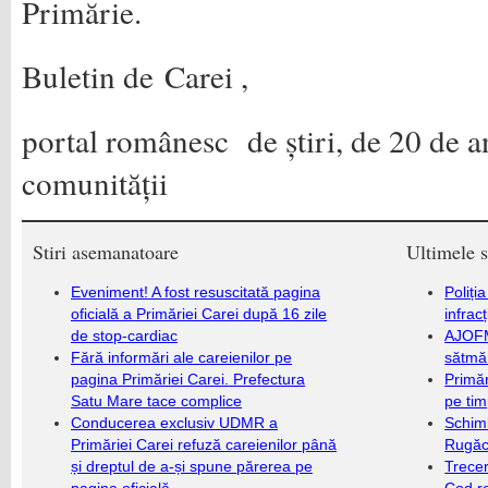
Primărie.
Buletin de Carei ,
portal românesc de știri, de 20 de an
comunității
Stiri asemanatoare
Ultimele s
Eveniment! A fost resuscitată pagina
Poliți
oficială a Primăriei Carei după 16 zile
infrac
de stop-cardiac
AJOFM
Fără informări ale careienilor pe
sătmăr
pagina Primăriei Carei. Prefectura
Primăr
Satu Mare tace complice
pe ti
Conducerea exclusiv UDMR a
Schim
Primăriei Carei refuză careienilor până
Rugăc
și dreptul de a-și spune părerea pe
Trecer