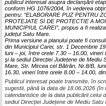
publicul interesat asupra declanşării eta
conform HG 1076/2004, în vederea obţine
pentru: “ELABORARE PUZ PENTRU 
PROTEJATE SI DE PROTECTIE A M
MUNICIPIUL CAREI”, propus a fi realizat 
județul Satu Mare.
Prima versiune a planului poate fi consulta
din Municipiul Carei, str. 1 Decembrie 191
luni – joi, între orele 7.30 – 16.00, vineri
şi la sediul Direcției Județene de Mediu
Mare, Str. Mircea cel Bătrân, Nr.8/B, luni-
16.30, vineri între orele 8.00 – 14.00, d
Publicul interesat poate transmite, în scr
sugestii, până la data de 18.06.2026 (în
calendaristice de la data publicării celui 
sediul Direcției Județene de Mediu Satu