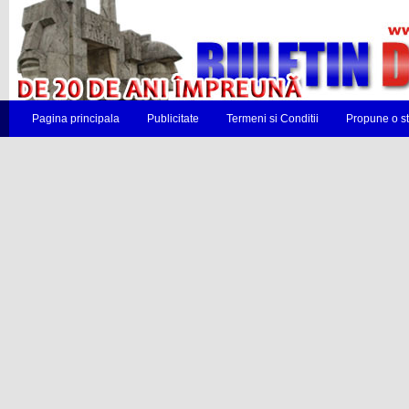
Pagina principala
Publicitate
Termeni si Conditii
Propune o st