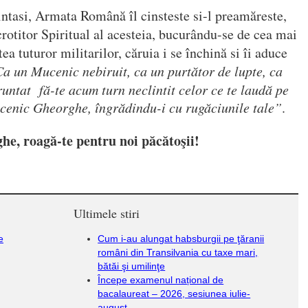
aintasi, Armata Română îl cinsteste si-l preamăreste,
crotitor Spiritual al acesteia, bucurându-se de cea mai
ea tuturor militarilor, căruia i se închină si îi aduce
a un Mucenic nebiruit, ca un purtător de lupte, ca
runtat fă-te acum turn neclintit celor ce te laudă pe
cenic Gheorghe, îngrădindu-i cu rugăciunile tale”
.
e, roagă-te pentru noi păcătoşii!
Ultimele stiri
e
Cum i-au alungat habsburgii pe ţăranii
români din Transilvania cu taxe mari,
bătăi şi umilinţe
Începe examenul național de
bacalaureat – 2026, sesiunea iulie-
august