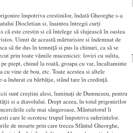
rigonire împotriva crestinilor, îndată Gheorghe s-a
atului Diocletian si, înaintea întregii curți
s că este crestin si că întelege să slujească în oastea
ristos. Uimit de această mărturisire si îndemnat de
ca să fie dus în temniță si pus la chinuri, ca să se
recut prin toate vămile muceniciei: loviri cu sulita,
ă pe piept, chinul la roată, groapa cu var, încaltaminte
a cu vine de bou, etc. Toate acestea si altele
a îndurat cu bărbăție, stând tare în credință.
cii sunt creștini alesi, luminați de Dumnezeu, pentru
ții si a diavolului. Drept aceea, în toiul prigonirilor
 încercările cele mai sângeroase, Mântuitorul îi
ti care le ocrotesc trupul împotriva suferintelor.
urile de moarte prin care trecea Sfântul Gheorghe,