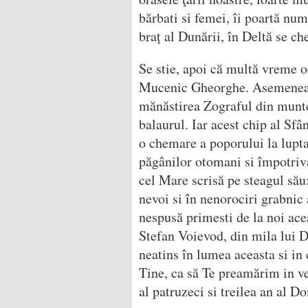
bărbati si femei, îi poartă num
braț al Dunării, în Deltă se c
Se stie, apoi că multă vreme o
Mucenic Gheorghe. Asemenea, 
mănăstirea Zograful din munte
balaurul. Iar acest chip al Sfâ
o chemare a poporului la lupta
păgânilor otomani si împotriva
cel Mare scrisă pe steagul său
nevoi si în nenorociri grabnic a
nespusă primesti de la noi ace
Stefan Voievod, din mila lui 
neatins în lumea aceasta si in 
Tine, ca să Te preamărim in ve
al patruzeci si treilea an al D