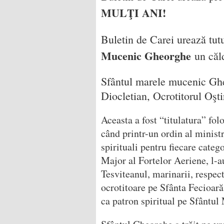
MULŢI ANI!
Buletin de Carei urează tut
Mucenic Gheorghe
un că
Sfântul marele mucenic Ghe
Diocletian, Ocrotitorul Oştir
Aceasta a fost “titulatura” fo
când printr-un ordin al minist
spirituali pentru fiecare catego
Major al Fortelor Aeriene, l-au
Tesviteanul, marinarii, respec
ocrotitoare pe Sfânta Fecioară
ca patron spiritual pe Sfântu