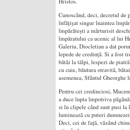
Hristos.
Cunoscând, deci, decretul de p
înfățișat singur înaintea împăr
împărătești a mărturisit deschi
împăratului ca ucenic al lui H
Galeriu, Diocletian a dat porun
lepede de credință. Si a fost t
bătăi la tălpi, lespezi de piatr
cu cuie, băutura otravită, bătai
asemenea, Sfântul Gheorghe le-
Pentru cei credinciosi, Muceni
a duce lupta împotriva păgânătă
si în clipele când sunt pusi la
luminează cu puteri dumnezeies
Deci, cei de față, văzând chin