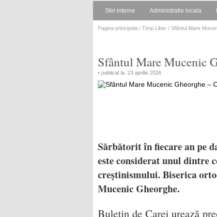
Stiri interne
Administratie locala
Pagina principala
/
Timp Liber
/ Sfântul Mare Muceni
Sfântul Mare Mucenic Gh
• publicat la: 23 aprilie 2026
Sărbătorit în fiecare an pe 
este considerat unul dintre c
creştinismului. Biserica ort
Mucenic Gheorghe.
Buletin de Carei urează pr