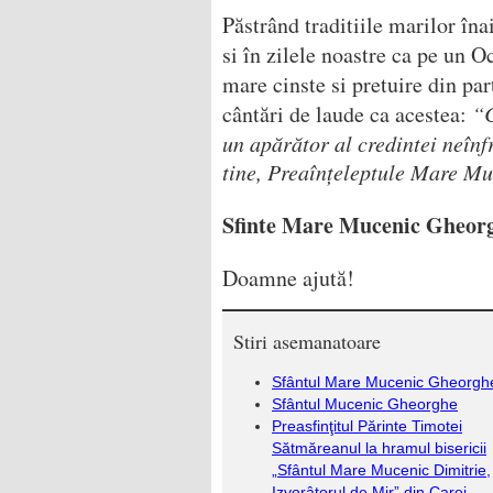
Păstrând traditiile marilor în
si în zilele noastre ca pe un O
mare cinste si pretuire din part
cântări de laude ca acestea:
“C
un apărător al credintei neînf
tine, Preaînțeleptule Mare Mu
Sfinte Mare Mucenic Gheorgh
Doamne ajută!
Stiri asemanatoare
Sfântul Mare Mucenic Gheorgh
Sfântul Mucenic Gheorghe
Preasfinţitul Părinte Timotei
Sătmăreanul la hramul bisericii
„Sfântul Mare Mucenic Dimitrie,
Izvorâtorul de Mir” din Carei