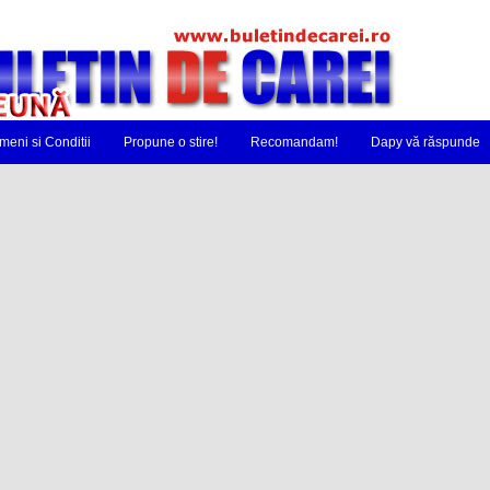
meni si Conditii
Propune o stire!
Recomandam!
Dapy vă răspunde