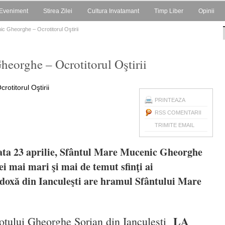
Eveniment
Stirea Zilei
Cultura Invatamant
Timp Liber
Opinii
c Gheorghe – Ocrotitorul Oştirii
eorghe – Ocrotitorul Oştirii
PRINTEAZA
RSS COMENTARII
TRIMITE EMAIL
data 23 aprilie, Sfântul Mare Mucenic Gheorghe
ei mai mari şi mai de temut sfinţi ai
odoxă din Ianculeşti are hramul Sfântului Mare
LA
eotului Gheorghe Sorian din Ianculești