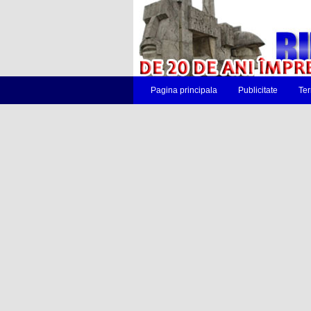
Pagina principala
Publicitate
Ter