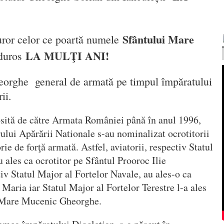
Sfântului Mare
uror celor ce poartă numele
LA MULŢI ANI!
lduros
orghe general de armată pe timpul împăratului
ii.
losită de către Armata României până în anul 1996,
rului Apărării Nationale s-au nominalizat ocrotitorii
rie de forţă armată. Astfel, aviatorii, respectiv Statul
 ales ca ocrotitor pe Sfântul Prooroc Ilie
tiv Statul Major al Fortelor Navale, au ales-o ca
 Maria iar Statul Major al Fortelor Terestre l-a ales
l Mare Mucenic Gheorghe.