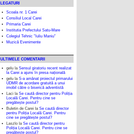
LEGATURI
Scoala nr. 1 Carei
Consiliul Local Carei
Primaria Carei
Institutia Prefectului Satu-Mare
Colegiul Tehnic "Iuliu Maniu"
Muzică Evenimente
ULTIMELE COMENTARII
gelu
la
Sensul giratoriu recent realizat
la Carei a ajuns în presa națională
gelu
la
S-a amânat proiectul primarului
UDMR de acordare gratuită a unui
imobil către o biserică adventistă
Laci
la
Se caută director pentru Poliția
Locală Carei. Pentru cine se
pregătește postul?
Buletin de Carei
la
Se caută director
pentru Poliția Locală Carei. Pentru
cine se pregătește postul?
Laszlo
la
Se caută director pentru
Poliția Locală Carei. Pentru cine se
pregătește postul?