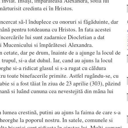
 înviat. Insăși, împărăteasa Alexandra, sotia lui
ărturisit credinta ei în Hristos.
încercat să-l înduplece cu onoruri si făgăduinte, dar
ână pentru totdeauna cu Hristos. In fata acestei
încercările lui sunt zadarnice Diocletian a dat
 si Mucenicului si împărătesei Alexandra.
in cetate, dar pe drum, înainte de a ajunge la locul de
 trupul, si-a dat duhul. Iar, cand au ajuns la locul
ghe si-a ridicat glasul si s-a rugat cu căldura
 toate binefacerile primite. Astfel rugându-se, cu
bie si a fost tăiat în ziua de 23 aprilie (303), păzind
ihană si luând cununa cea nevestejită din mâna lui
în lumea crestină, putini au ajuns la faima de care s-a
heorghe la poporul nostru. In satele, comunele si
ulte biserici sunt ridicate în cinstea lui. Multi oameni,