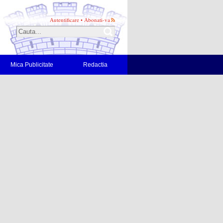
Autentificare
•
Abonati-va
Mica Publicitate
Redactia