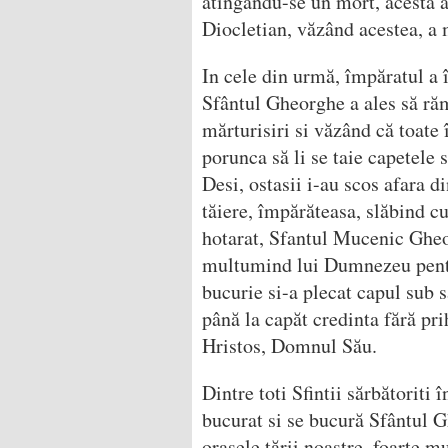
atingându-se un mort, acesta a
Diocletian, văzând acestea, a m
In cele din urmă, împăratul a 
Sfântul Gheorghe a ales să răm
mărturisiri si văzând că toate 
porunca să li se taie capetele
Desi, ostasii i-au scos afara d
tăiere, împărăteasa, slăbind cu
hotarat, Sfantul Mucenic Gheor
multumind lui Dumnezeu pentru
bucurie si-a plecat capul sub sa
până la capăt credinta fără pr
Hristos, Domnul Său.
Dintre toti Sfintii sărbătoriti 
bucurat si se bucură Sfântul G
orasele ţării noastre, foarte m