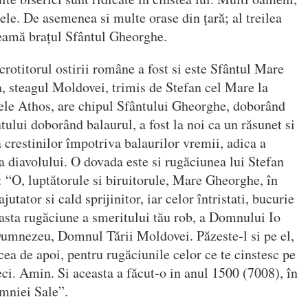
ele. De asemenea si multe orase din țară; al treilea
heamă brațul Sfântul Gheorghe.
crotitorul ostirii române a fost si este Sfântul Mare
steagul Moldovei, trimis de Stefan cel Mare la
le Athos, are chipul Sfântului Gheorghe, doborând
ntului doborând balaurul, a fost la noi ca un răsunet si
 crestinilor împotriva balaurilor vremii, adica a
 diavolului. O dovada este si rugăciunea lui Stefan
: “O, luptătorule si biruitorule, Mare Gheorghe, în
jutator si cald sprijinitor, iar celor întristati, bucurie
asta rugăciune a smeritului tău rob, a Domnului Io
Dumnezeu, Domnul Tării Moldovei. Păzeste-l si pe el,
cea de apoi, pentru rugăciunile celor ce te cinstesc pe
ci. Amin. Si aceasta a făcut-o in anul 1500 (7008), în
omniei Sale”.