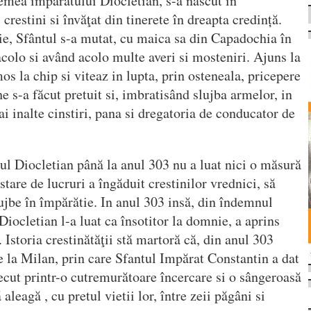
emea împăratului Diocletian, s-a născut în
crestini si învăţat din tinerete în dreapta credință.
ie, Sfântul s-a mutat, cu maica sa din Capadochia în
acolo si având acolo multe averi si mosteniri. Ajuns la
mos la chip si viteaz in lupta, prin osteneala, pricepere
e s-a făcut pretuit si, imbratisând slujba armelor, in
i inalte cinstiri, pana si dregatoria de conducator de
tul Diocletian până la anul 303 nu a luat nici o măsură
stare de lucruri a îngăduit crestinilor vrednici, să
lujbe în împărătie. In anul 303 insă, din îndemnul
Diocletian l-a luat ca însotitor la domnie, a aprins
 Istoria crestinătăţii stă martoră că, din anul 303
e la Milan, prin care Sfantul Impărat Constantin a dat
recut printr-o cutremurătoare încercare si o sângeroasă
ă aleagă , cu pretul vietii lor, între zeii păgâni si