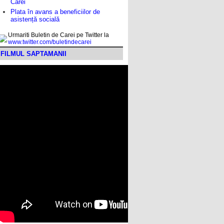
Carei
Plata în avans a beneficiilor de
asistență socială
Urmariti Buletin de Carei pe Twitter la
www.twitter.com/buletindecarei
FILMUL SAPTAMANII