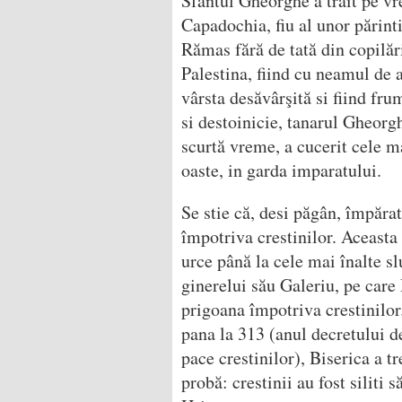
Sfântul Gheorghe a trăit pe vr
Capadochia, fiu al unor părinti 
Rămas fără de tată din copilăr
Palestina, fiind cu neamul de 
vârsta desăvârşită si fiind fru
si destoinicie, tanarul Gheorgh
scurtă vreme, a cucerit cele ma
oaste, in garda imparatului.
Se stie că, desi păgân, împăra
împotriva crestinilor. Aceasta 
urce până la cele mai înalte s
ginerelui său Galeriu, pe care 
prigoana împotriva crestinilor.
pana la 313 (anul decretului d
pace crestinilor), Biserica a t
probă: crestinii au fost siliti s