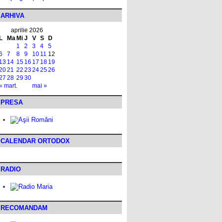
ARHIVA
aprilie 2026
L
Ma
Mi
J
V
S
D
1
2
3
4
5
6
7
8
9
10
11
12
13
14
15
16
17
18
19
20
21
22
23
24
25
26
27
28
29
30
« mart.
mai »
PRESA
CALENDAR ORTODOX
RADIO
RECOMANDAM