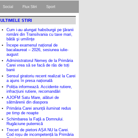
Social
Flux Stiri
Sport
ULTIMELE STIRI
Cum i-au alungat habsburgii pe ţăranii
români din Transilvania cu taxe mari,
bătăi şi umilinţe
Începe examenul național de
bacalaureat – 2026, sesiunea iulie-
august
Administratorul Nemeș de la Primăria
Carei vrea să se facă de râs de toți
banii
Sensul giratoriu recent realizat la Carei
a ajuns în presa națională
Poliția informează. Accidente rutiere,
infracțiuni rutiere, recomandări
AJOFM Satu Mare, alături de
sătmărenii din diaspora
Primăria Carei anunță iluminat redus
pe timp de noapte
Schimbarea la Faţă a Domnului.
Rugăciune puternică
Treceri de pietoni AȘA NU la Carei.
Cod roșu de incompetență la Primăria