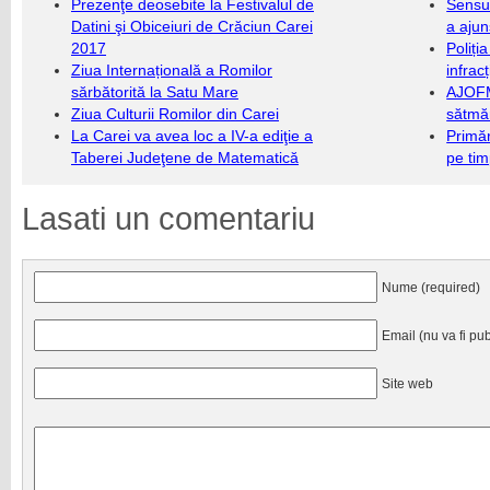
Prezenţe deosebite la Festivalul de
Sensul
Datini şi Obiceiuri de Crăciun Carei
a ajun
2017
Poliți
Ziua Internațională a Romilor
infrac
sărbătorită la Satu Mare
AJOFM
Ziua Culturii Romilor din Carei
sătmăr
La Carei va avea loc a IV-a ediţie a
Primăr
Taberei Judeţene de Matematică
pe ti
Lasati un comentariu
Nume (required)
Email (nu va fi pub
Site web