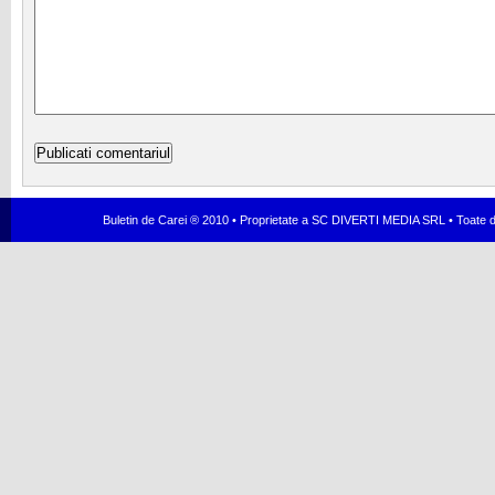
Buletin de Carei ® 2010 • Proprietate a SC DIVERTI MEDIA SRL • Toate dr