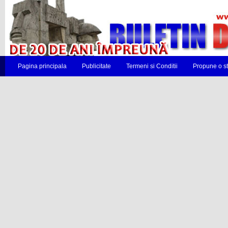
Pagina principala
Publicitate
Termeni si Conditii
Propune o st