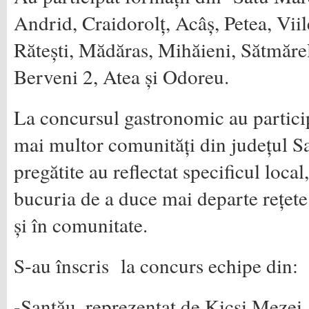
Andrid, Craidorolț, Acâș, Petea, Vii
Rătești, Mădăras, Mihăieni, Sătmărel
Berveni 2, Atea și Odoreu.
La concursul gastronomic au particip
mai multor comunități din județul S
pregătite au reflectat specificul local,
bucuria de a duce mai departe rețete
și în comunitate.
S-au înscris la concurs echipe din:
-Santău, reprezentat de Kicsi Mezei,