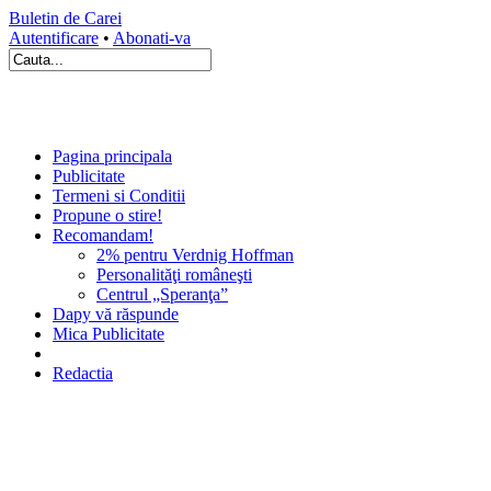
Buletin de Carei
Autentificare
•
Abonati-va
Pagina principala
Publicitate
Termeni si Conditii
Propune o stire!
Recomandam!
2% pentru Verdnig Hoffman
Personalităţi româneşti
Centrul „Speranţa”
Dapy vă răspunde
Mica Publicitate
Redactia