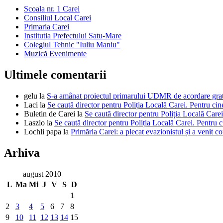
Scoala nr. 1 Carei
Consiliul Local Carei
Primaria Carei
Institutia Prefectului Satu-Mare
Colegiul Tehnic "Iuliu Maniu"
Muzică Evenimente
Ultimele comentarii
gelu
la
S-a amânat proiectul primarului UDMR de acordare gratui
Laci
la
Se caută director pentru Poliția Locală Carei. Pentru cin
Buletin de Carei
la
Se caută director pentru Poliția Locală Carei
Laszlo
la
Se caută director pentru Poliția Locală Carei. Pentru c
Lochli papa
la
Primăria Carei: a plecat evazionistul și a venit c
Arhiva
august 2010
L
Ma
Mi
J
V
S
D
1
2
3
4
5
6
7
8
9
10
11
12
13
14
15