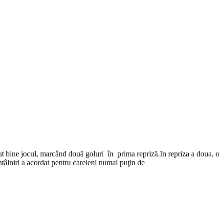
ut bine jocul, marcând două goluri în prima repriză.In repriza a doua, o
intâlniri a acordat pentru careieni numai puţin de