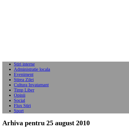
Stiri interne
Administratie locala
Eveniment
Stirea Zilei
Cultura Invatamant
Timp Liber
Opinii
Social
Flux Stiri
Sport
Arhiva pentru 25 august 2010