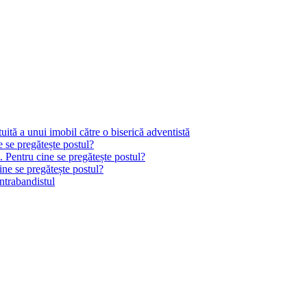
tă a unui imobil către o biserică adventistă
e se pregătește postul?
. Pentru cine se pregătește postul?
ine se pregătește postul?
ontrabandistul