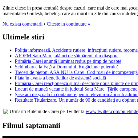
Zilnic citesc in presa centrală despre cazuri care mai de care mai şoca
maternitatea Giuleşti, bebeluşi care au murit cu zile din cauza indolenţ
Nu exista comentarii
•
Citeste in continuare »
Ultimele stiri
Poliția informează. Accidente rutiere, infracțiuni rutiere, recom
AJOFM Satu Mare, alături de sătmărenii din diaspora
Primăria Carei anunță iluminat redus pe timp de noapte
Schimbarea la Faţă a Domnului. Rugăciune puternică
Treceri de pietoni AȘA NU la Carei. Cod roșu de incompetență 
Plata în avans a beneficiilor de asistență socială
Primăria Carei reacționează și mai deschide două puncte de prim
Locuri de muncă vacante în județul Satu Mare. Țările europen
Șase ani de școală în containere pentru elevii români sub adm
Rezultate Titularizare. Un număr de 90 de candidați au obținut n
Urmariti Buletin de Carei pe Twitter la
www.twitter.com/buletinde
Filmul saptamanii