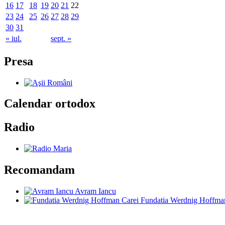
16
17
18
19
20
21
22
23
24
25
26
27
28
29
30
31
« iul.
sept. »
Presa
Calendar ortodox
Radio
Recomandam
Avram Iancu
Fundatia Werdnig Hoffma