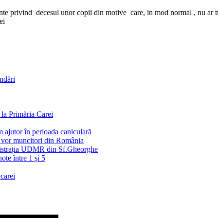
nte privind decesul unor copii din motive care, in mod normal , nu ar tre
ei
andări
la Primăria Carei
 ajutor în perioada caniculară
e vor muncitori din România
inistrația UDMR din Sf.Gheorghe
ote între 1 și 5
carei