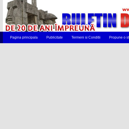
Pagina principala
Publicitate
Termeni si Conditii
Propune o st