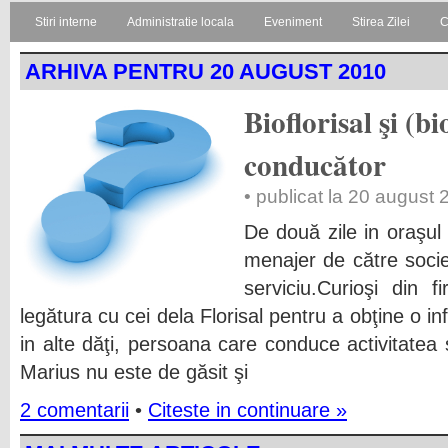
Stiri interne
Administratie locala
Eveniment
Stirea Zilei
C
ARHIVA PENTRU 20 AUGUST 2010
Bioflorisal şi (b
conducător
• publicat la 20 august
De două zile in oraşul 
menajer de către soci
serviciu.Curioşi din 
legătura cu cei dela Florisal pentru a obţine o i
in alte dăţi, persoana care conduce activitatea 
Marius nu este de găsit şi
2 comentarii
•
Citeste in continuare »