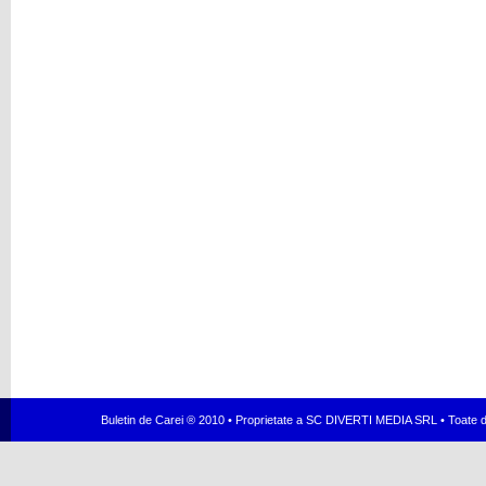
Buletin de Carei ® 2010 • Proprietate a SC DIVERTI MEDIA SRL • Toate dr