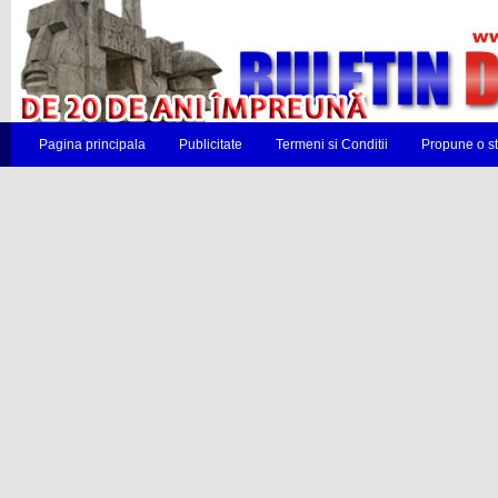
Pagina principala
Publicitate
Termeni si Conditii
Propune o st