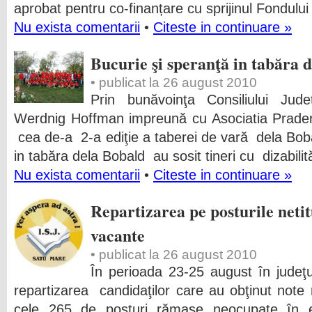
aprobat pentru co-finanțare cu sprijinul Fondul
Nu exista comentarii
•
Citeste in continuare »
Bucurie şi speranţă in tabăra 
• publicat la 26 august 2010
Prin bunăvoinţa Consiliului Jud
Werdnig Hoffman impreună cu Asociatia Prader
cea de-a 2-a ediţie a taberei de vară dela Bob
in tabăra dela Bobald au sosit tineri cu dizabilită
Nu exista comentarii
•
Citeste in continuare »
Repartizarea pe posturile neti
vacante
• publicat la 26 august 2010
În perioada 23-25 august în judeţ
repartizarea candidaţilor care au obţinut not
cele 265 de posturi rămase neocupate în et