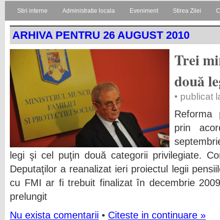
Stiri interne
Administratie locala
Eveniment
Stirea Zilei
C
ARHIVA PENTRU 26 AUGUST 2010
Trei min
două le
• publicat
Reforma p
prin aco
septembri
legi şi cel puţin două categorii privilegiate
Deputaţilor a reanalizat ieri proiectul legii pensii
cu FMI ar fi trebuit finalizat în decembrie 200
prelungit
Nu exista comentarii
•
Citeste in continuare »