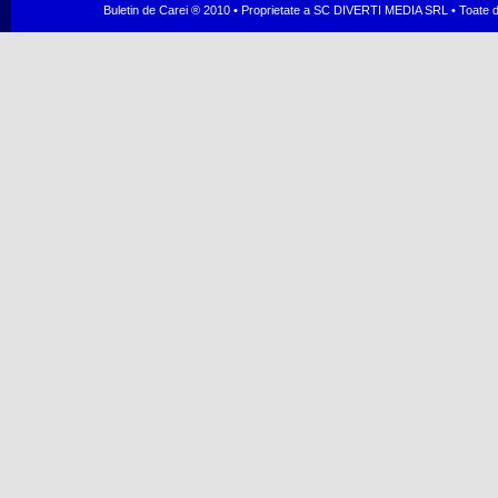
Buletin de Carei ® 2010 • Proprietate a SC DIVERTI MEDIA SRL • Toate dr