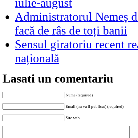
iulie-august
Administratorul Nemeș de
facă de râs de toți banii
Sensul giratoriu recent re
națională
Lasati un comentariu
Nume (required)
Email (nu va fi publicat) (required)
Site web