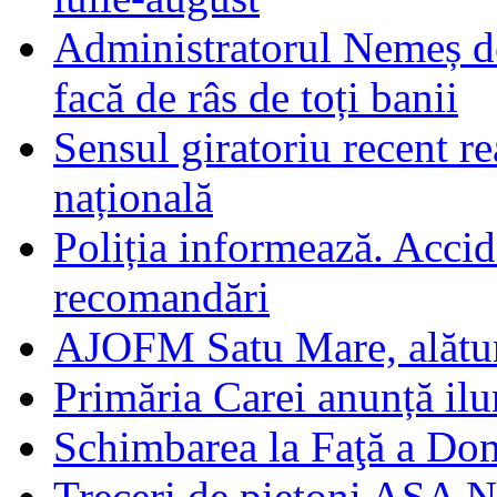
Administratorul Nemeș de
facă de râs de toți banii
Sensul giratoriu recent re
națională
Poliția informează. Accide
recomandări
AJOFM Satu Mare, alături
Primăria Carei anunță il
Schimbarea la Faţă a Do
Treceri de pietoni AȘA N