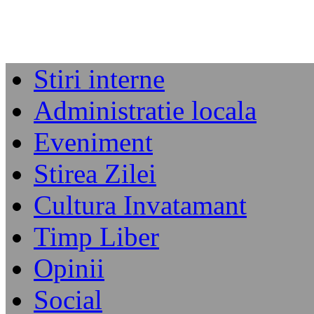
Stiri interne
Administratie locala
Eveniment
Stirea Zilei
Cultura Invatamant
Timp Liber
Opinii
Social