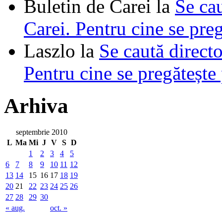
Buletin de Carei
la
Se cau
Carei. Pentru cine se pre
Laszlo
la
Se caută directo
Pentru cine se pregătește
Arhiva
septembrie 2010
L
Ma
Mi
J
V
S
D
1
2
3
4
5
6
7
8
9
10
11
12
13
14
15
16
17
18
19
20
21
22
23
24
25
26
27
28
29
30
« aug.
oct. »