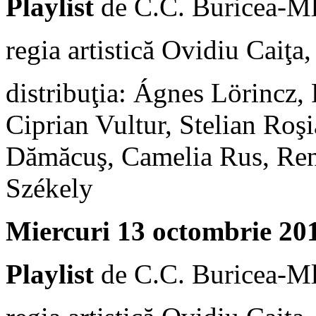
Playlist
de C.C. Buricea-Ml
regia artistică Ovidiu Caiţa
distribuţia: Ágnes Lörincz,
Ciprian Vultur, Stelian Roş
Dămăcuş, Camelia Rus, Rena
Székely
Miercuri 13 octombrie 201
Playlist
de C.C. Buricea-Ml