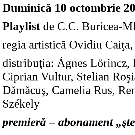
Duminică 10 octombrie 20
Playlist
de C.C. Buricea-Ml
regia artistică Ovidiu Caiţa
distribuţia: Ágnes Lörincz,
Ciprian Vultur, Stelian Roş
Dămăcuş, Camelia Rus, Rena
Székely
premieră – abonament „şt