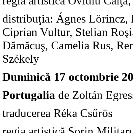
regia artistică Ovidiu Caiţa
distribuţia: Ágnes Lörincz,
Ciprian Vultur, Stelian Roş
Dămăcuş, Camelia Rus, Rena
Székely
Duminică 17 octombrie 20
Portugalia
de Zoltán Egres
traducerea Réka Csűrös
regia artistică Sorin Milita