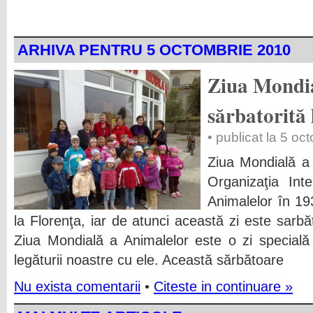
ARHIVA PENTRU 5 OCTOMBRIE 2010
Ziua Mondia
sărbatorită 
• publicat la 5 o
Ziua Mondială a 
Organizaţia Inte
Animalelor în 193
la Florenţa, iar de atunci această zi este sarbăt
Ziua Mondială a Animalelor este o zi specială d
legăturii noastre cu ele. Această sărbătoare
Nu exista comentarii
•
Citeste in continuare »