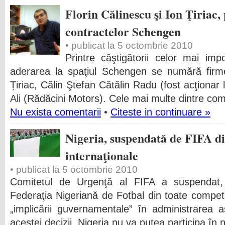
Florin Călinescu şi Ion Ţiriac, 
contractelor Schengen
• publicat la 5 octombrie 2010
Printre câştigătorii celor mai imp
aderarea la spaţiul Schengen se numără firmel
Țiriac, Călin Ştefan Cătălin Radu (fost acţionar 
Ali (Rădăcini Motors). Cele mai multe dintre com
Nu exista comentarii
•
Citeste in continuare »
Nigeria, suspendată de FIFA di
internaţionale
• publicat la 5 octombrie 2010
Comitetul de Urgenţă al FIFA a suspendat, 
Federaţia Nigeriană de Fotbal din toate competiţ
„implicării guvernamentale” în administrarea a
acestei decizii, Nigeria nu va putea participa în n