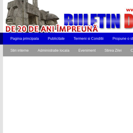
Pagina principala
Publicitate
Termeni si Conditii
Propune o st
Stiri interne
Administratie locala
Eveniment
Stirea Zilei
C