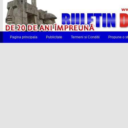
Pagina principala
Publicitate
Termeni si Conditii
Propune o st