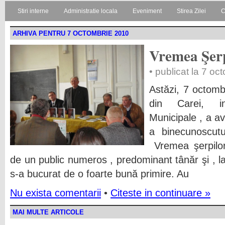
Stiri interne
Administratie locala
Eveniment
Stirea Zilei
C
ARHIVA PENTRU 7 OCTOMBRIE 2010
Vremea Şerp
• publicat la 7 o
Astăzi, 7 octomb
din Carei, in
Municipale , a av
a binecunoscutu
Vremea şerpilor
de un public numeros , predominant tânăr şi , la
s-a bucurat de o foarte bună primire.
Au
Nu exista comentarii
•
Citeste in continuare »
MAI MULTE ARTICOLE