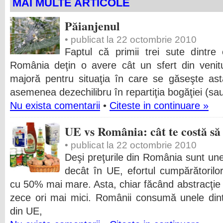
MAI MULTE ARTICOLE
Păianjenul
• publicat la 22 octombrie 2010
Faptul că primii trei sute dintr
România deţin o avere cât un sfert din venitu
majoră pentru situaţia în care se găseşte as
asemenea dezechilibru în repartiţia bogăţiei (sau
Nu exista comentarii
•
Citeste in continuare »
UE vs România: cât te costă să 
• publicat la 22 octombrie 2010
Deşi preţurile din România sunt un
decât în UE, efortul cumpărătorilo
cu 50% mai mare. Asta, chiar făcând abstracţie d
zece ori mai mici. Românii consumă unele dint
din UE,