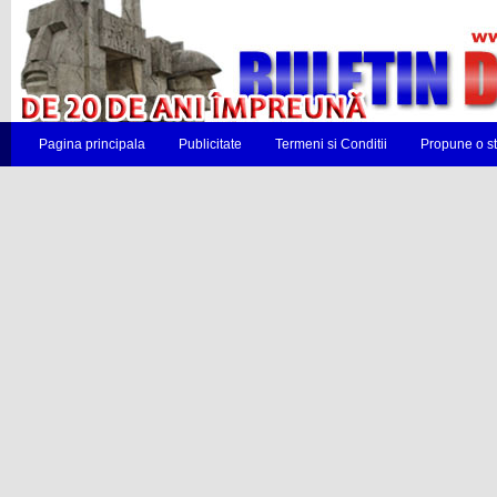
Pagina principala
Publicitate
Termeni si Conditii
Propune o st