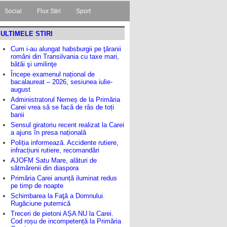
Social
Flux Stiri
Sport
ULTIMELE STIRI
Cum i-au alungat habsburgii pe ţăranii
români din Transilvania cu taxe mari,
bătăi şi umilinţe
Începe examenul național de
bacalaureat – 2026, sesiunea iulie-
august
Administratorul Nemeș de la Primăria
Carei vrea să se facă de râs de toți
banii
Sensul giratoriu recent realizat la Carei
a ajuns în presa națională
Poliția informează. Accidente rutiere,
infracțiuni rutiere, recomandări
AJOFM Satu Mare, alături de
sătmărenii din diaspora
Primăria Carei anunță iluminat redus
pe timp de noapte
Schimbarea la Faţă a Domnului.
Rugăciune puternică
Treceri de pietoni AȘA NU la Carei.
Cod roșu de incompetență la Primăria