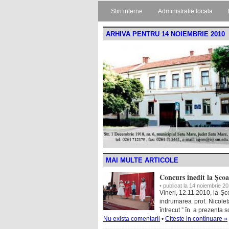
Stiri interne
Administratie locala
ARHIVA PENTRU 14 NOIEMBRIE 2010
MAI MULTE ARTICOLE
Concurs inedit la Şcoa
• publicat la 14 noiembrie 2
Vineri, 12.11.2010, la Şco
indrumarea prof. Nicolet
întrecut ” în a prezenta 
Nu exista comentarii
•
Citeste in continuare »