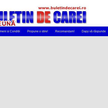
meni si Conditii
Propune o stire!
Recomandam!
Dapy vă răspunde