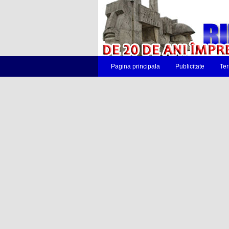
Pagina principala
Publicitate
Ter