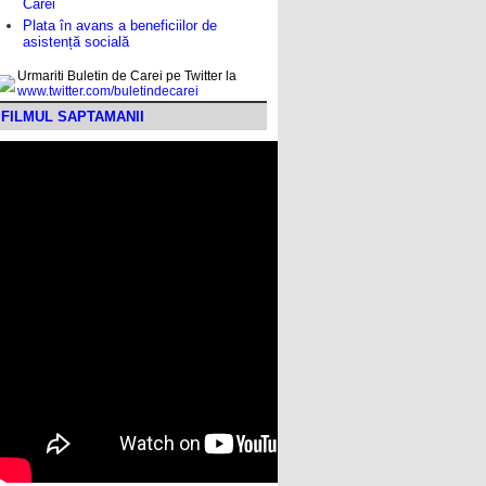
Carei
Plata în avans a beneficiilor de
asistență socială
Urmariti Buletin de Carei pe Twitter la
www.twitter.com/buletindecarei
FILMUL SAPTAMANII