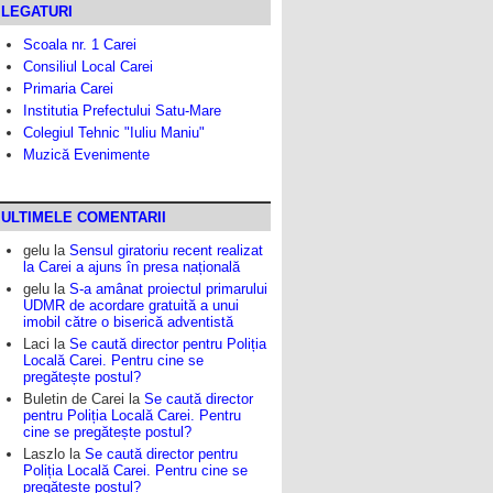
LEGATURI
Scoala nr. 1 Carei
Consiliul Local Carei
Primaria Carei
Institutia Prefectului Satu-Mare
Colegiul Tehnic "Iuliu Maniu"
Muzică Evenimente
ULTIMELE COMENTARII
gelu
la
Sensul giratoriu recent realizat
la Carei a ajuns în presa națională
gelu
la
S-a amânat proiectul primarului
UDMR de acordare gratuită a unui
imobil către o biserică adventistă
Laci
la
Se caută director pentru Poliția
Locală Carei. Pentru cine se
pregătește postul?
Buletin de Carei
la
Se caută director
pentru Poliția Locală Carei. Pentru
cine se pregătește postul?
Laszlo
la
Se caută director pentru
Poliția Locală Carei. Pentru cine se
pregătește postul?