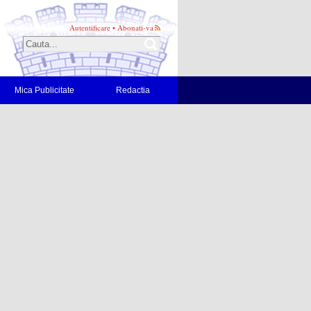
Autentificare
•
Abonati-va
Mica Publicitate
Redactia