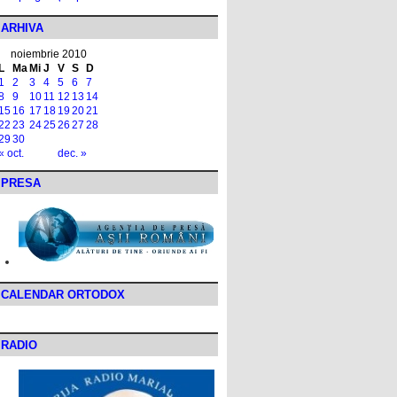
ARHIVA
noiembrie 2010
L
Ma
Mi
J
V
S
D
1
2
3
4
5
6
7
8
9
10
11
12
13
14
15
16
17
18
19
20
21
22
23
24
25
26
27
28
29
30
« oct.
dec. »
PRESA
CALENDAR ORTODOX
RADIO