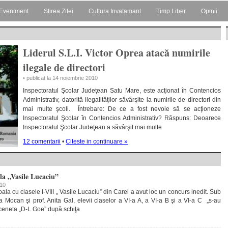
Eveniment
Stirea Zilei
Cultura Invatamant
Timp Liber
Opinii
Liderul S.L.I. Victor Oprea atacă numirile
ilegale de directori
• publicat la 14 noiembrie 2010
Inspectoratul Şcolar Judeţean Satu Mare, este acţionat în Contencios
Administrativ, datorită ilegalităţilor săvârşite la numirile de directori din
mai multe şcoli. Întrebare: De ce a fost nevoie să se acţioneze
Inspectoratul Şcolar în Contencios Administrativ? Răspuns: Deoarece
Inspectoratul Şcolar Judeţean a săvârşit mai multe
12 comentarii
•
Citeste in continuare »
la „Vasile Lucaciu”
010
ala cu clasele I-VIII „ Vasile Lucaciu” din Carei a avut loc un concurs inedit. Sub
a Mocan şi prof. Anita Gal, elevii claselor a VI-a A, a VI-a B şi a VI-a C „s-au
sceneta „D-L Goe” după schiţa