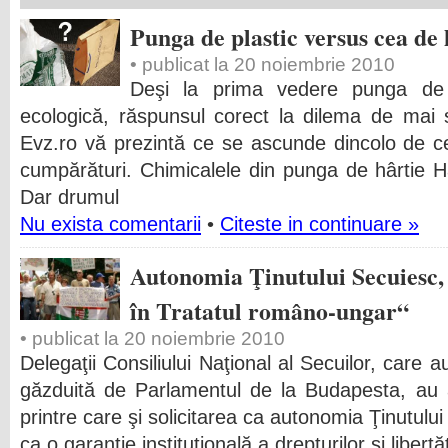
Punga de plastic versus cea de 
• publicat la 20 noiembrie 2010
Deşi la prima vedere punga de 
ecologică, răspunsul corect la dilema de mai
Evz.ro vă prezintă ce se ascunde dincolo de cel
cumpărături. Chimicalele din punga de hârtie Hâ
Dar drumul
Nu exista comentarii
•
Citeste in continuare »
Autonomia Ţinutului Secuiesc, 
în Tratatul româno-ungar“
• publicat la 20 noiembrie 2010
Delegaţii Consiliului Naţional al Secuilor, care au
găzduită de Parlamentul de la Budapesta, au a
printre care şi solicitarea ca autonomia Ţinutulu
ca o garanţie instituţională a drepturilor şi libertăţ