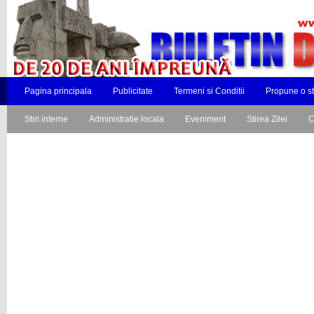
Pagina principala
Publicitate
Termeni si Conditii
Propune o st
Stiri interne
Administratie locala
Eveniment
Stirea Zilei
C