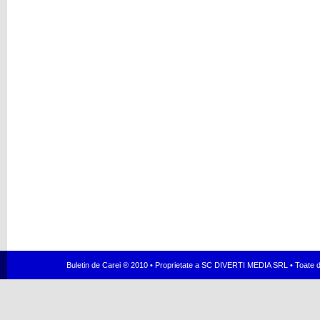
Buletin de Carei ® 2010 • Proprietate a SC DIVERTI MEDIA SRL • Toate dr