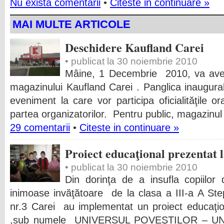
Nu exista comentarii
•
Citeste in continuare »
MAI MULTE ARTICOLE
Deschidere Kaufland Carei
• publicat la 30 noiembrie 2010
Mâine, 1 Decembrie 2010, va avea
magazinului Kaufland Carei . Panglica inaugural
eveniment la care vor participa oficialităţile or
partea organizatorilor. Pentru public, magazinul
29 comentarii
•
Citeste in continuare »
Proiect educaţional prezentat 
• publicat la 30 noiembrie 2010
Din dorinţa de a insufla copiilo
inimoase invăţătoare de la clasa a III-a A St
nr.3 Carei au implementat un proiect educaţiona
,sub numele UNIVERSUL POVEŞTILOR – UN