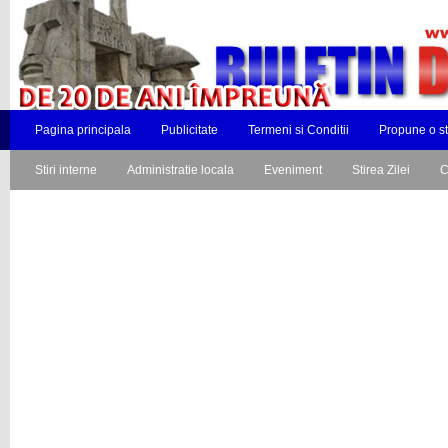
Pagina principala
Publicitate
Termeni si Conditii
Propune o st
Stiri interne
Administratie locala
Eveniment
Stirea Zilei
C