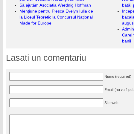
Să ajutăm Asociația Werdnig Hoffman
bătăi 
Mențiune pentru Pleșca Evelyn Iulia de
Încep
la Liceul Teoretic la Concursul Național
bacala
Made for Europe
augus
Admini
Carei 
banii
Lasati un comentariu
Nume (required)
Email (nu va fi pub
Site web