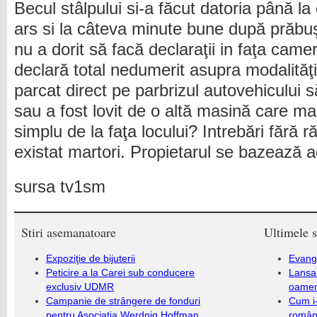
Becul stâlpului si-a făcut datoria până l
ars si la câteva minute bune după prăbuşi
nu a dorit să facă declaraţii in faţa camer
declară total nedumerit asupra modalităţii
parcat direct pe parbrizul autovehicului 
sau a fost lovit de o altă masină care mai
simplu de la faţa locului? Intrebări fără 
existat martori. Propietarul se bazează 
sursa tv1sm
Stiri asemanatoare
Ultimele s
Expoziţie de bijuterii
Evang
Peticire a la Carei sub conducere
Lansa
exclusiv UDMR
oameni
Campanie de strângere de fonduri
Cum i-
pentru Asociația Werdnig Hoffman
români