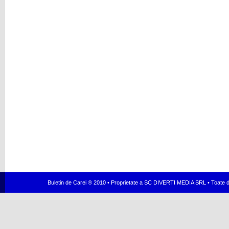
Buletin de Carei ® 2010 • Proprietate a SC DIVERTI MEDIA SRL • Toate dr