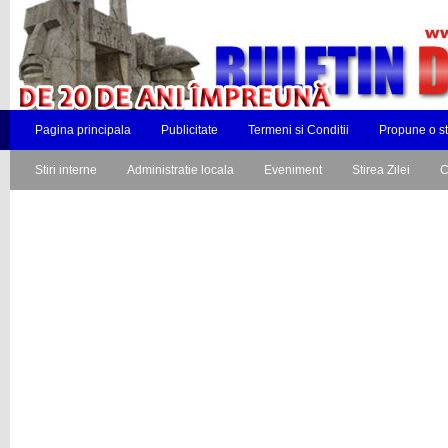
Pagina principala
Publicitate
Termeni si Conditii
Propune o st
Stiri interne
Administratie locala
Eveniment
Stirea Zilei
C