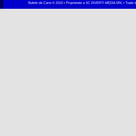
Buletin de Carei ® 2010 • Proprietate a SC DIVERTI MEDIA SRL • Toate dr