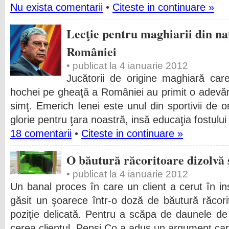
Nu exista comentarii
•
Citeste in continuare »
Lecţie pentru maghiarii din na
României
• publicat la 4 ianuarie 2012
Jucătorii de origine maghiară car
hochei pe gheaţă a României au primit o adevăra
simţ. Emerich Ienei este unul din sportivii de 
glorie pentru ţara noastră, insă educaţia fostului
18 comentarii
•
Citeste in continuare »
O băutură răcoritoare dizolvă 
• publicat la 4 ianuarie 2012
Un banal proces în care un client a cerut în in
găsit un şoarece într-o doză de băutură răcor
poziţie delicată. Pentru a scăpa de daunele de
cerea clientul, Pepsi Co a adus un argument care