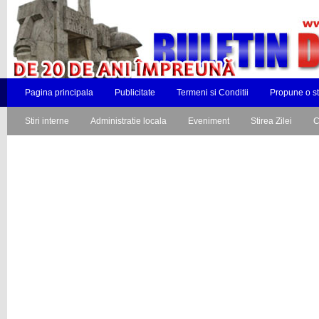
Pagina principala
Publicitate
Termeni si Conditii
Propune o st
Stiri interne
Administratie locala
Eveniment
Stirea Zilei
C